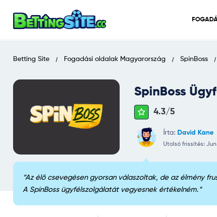
FOGADÁ
Betting Site
Fogadási oldalak Magyarország
SpinBoss
SpinBoss Ügyf
4.3/
5
Írta:
David Kane
Utolsó frissítés: Ju
Az élő csevegésen gyorsan válaszoltak, de az élmény frus
A SpinBoss ügyfélszolgálatát vegyesnek értékelném.