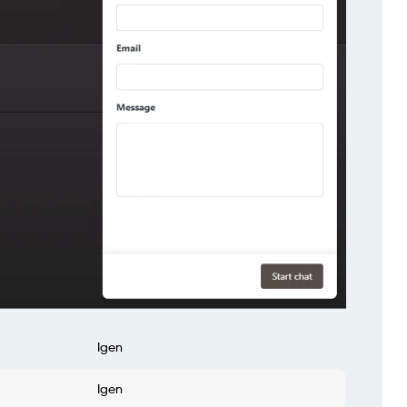
Igen
Igen