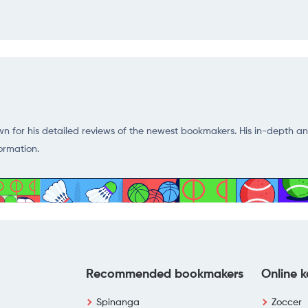
nown for his detailed reviews of the newest bookmakers. His in-depth
ormation.
Recommended bookmakers
Online k
Spinanga
Zoccer