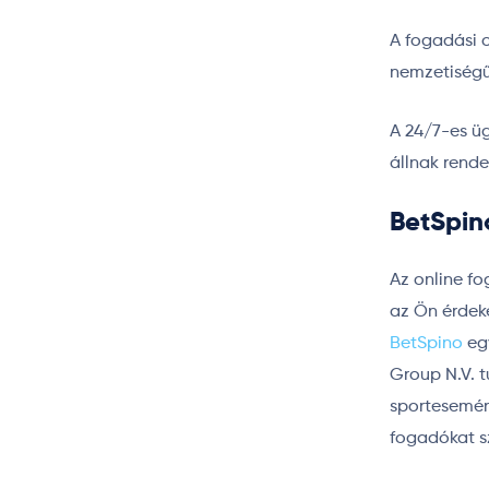
A fogadási o
nemzetiségű
A 24/7-es ü
állnak rend
BetSpin
Az online f
az Ön érdeke
BetSpino
egy
Group N.V. 
sportesemén
fogadókat s