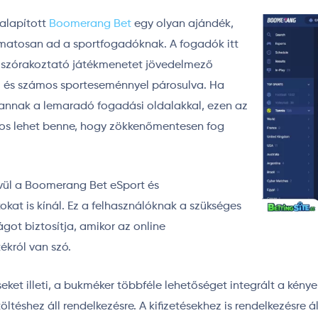
alapított
Boomerang Bet
egy olyan ajándék,
matosan ad a sportfogadóknak. A fogadók itt
a szórakoztató játékmenetet jövedelmező
 és számos sporteseménnyel párosulva. Ha
annak a lemaradó fogadási oldalakkal, ezen az
tos lehet benne, hogy zökkenőmentesen fog
ívül a Boomerang Bet eSport és
okat is kínál. Ez a felhasználóknak a szükséges
got biztosítja, amikor az online
ékról van szó.
seket illeti, a bukméker többféle lehetőséget integrált a kény
töltéshez áll rendelkezésre. A kifizetésekhez is rendelkezésre á