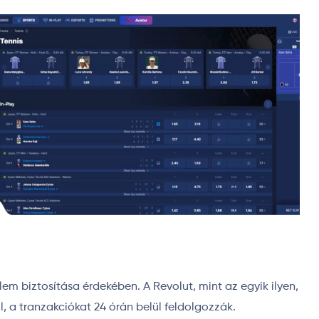
elem biztosítása érdekében. A Revolut, mint az egyik ilyen,
ll, a tranzakciókat 24 órán belül feldolgozzák.