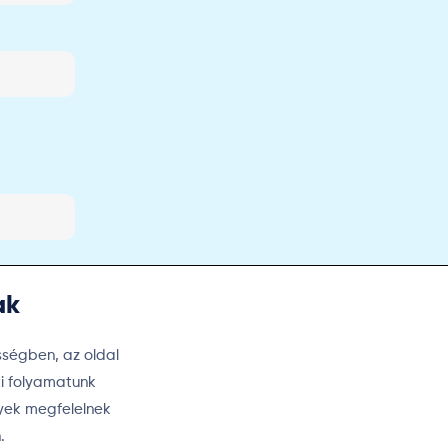
ak
sségben, az oldal
ti folyamatunk
lyek megfelelnek
.