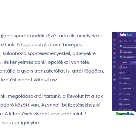
gjobb sportfogadók közé tartozik, amelyekkel
koztunk. A fogadási platform bőséges
, különböző sporteseményekkel, amelyekre
, és kényelmes banki opciókkal van tele.
antálja a gyors tranzakciókat is, attól függően,
fizetési módot választasz.
ki megoldásoknál tartunk, a Revolut itt a sok
tjáró között van. Azonnali befizetésekhez áll
e. A kifizetések viszont kevesebb mint 3
vesznek igénybe.