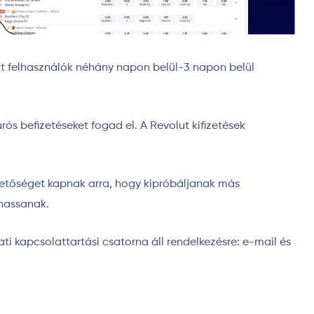
ut felhasználók néhány napon belül-3 napon belül
ós befizetéseket fogad el. A Revolut kifizetések
ehetőséget kapnak arra, hogy kipróbáljanak más
hassanak.
ti kapcsolattartási csatorna áll rendelkezésre: e-mail és