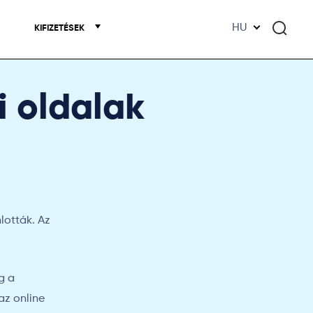
HU
KIFIZETÉSEK
i oldalak
lották. Az
g a
az online