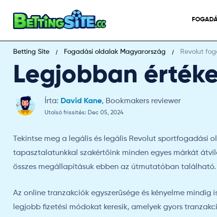
FOGADÁ
Betting Site
Fogadási oldalak Magyarország
Revolut fog
Legjobban értéke
Írta:
David Kane
,
Bookmakers reviewer
Utolsó frissítés: Dec 05, 2024
Tekintse meg a legális és legális Revolut sportfogadási o
tapasztalatunkkal szakértőink minden egyes márkát átvilá
összes megállapításuk ebben az útmutatóban található.
Az online tranzakciók egyszerűsége és kényelme mindig i
legjobb fizetési módokat keresik, amelyek gyors tranzakc