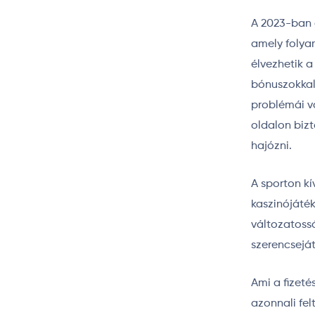
A 2023-ban 
amely folya
élvezhetik 
bónuszokkal
problémái v
oldalon biz
hajózni.
A sporton k
kaszinójáték
változatossá
szerencseját
Ami a fizeté
azonnali fel