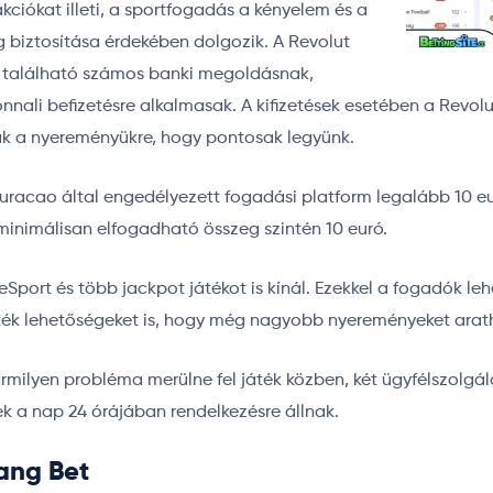
kciókat illeti, a sportfogadás a kényelem és a
 biztosítása érdekében dolgozik. A Revolut
tt található számos banki megoldásnak,
nali befizetésre alkalmasak. A kifizetések esetében a Revol
k a nyereményükre, hogy pontosak legyünk.
uracao által engedélyezett fogadási platform legalább 10 eur
minimálisan elfogadható összeg szintén 10 euró.
Sport és több jackpot játékot is kínál. Ezekkel a fogadók l
ték lehetőségeket is, hogy még nagyobb nyereményeket arat
rmilyen probléma merülne fel játék közben, két ügyfélszolgála
ek a nap 24 órájában rendelkezésre állnak.
ang Bet