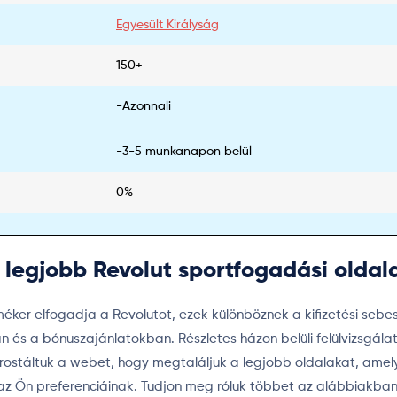
Egyesült Királyság
150+
-Azonnali
-3-5 munkanapon belül
0%
 legjobb Revolut sportfogadási oldal
ker elfogadja a Revolutot, ezek különböznek a kifizetési sebe
n és a bónuszajánlatokban. Részletes házon belüli felülvizsgála
rostáltuk a webet, hogy megtaláljuk a legjobb oldalakat, ame
az Ön preferenciáinak. Tudjon meg róluk többet az alábbiakban