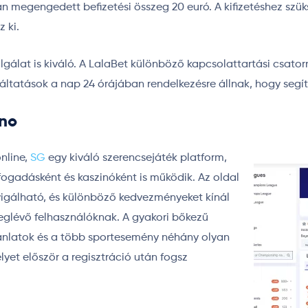
n megengedett befizetési összeg 20 euró. A kifizetéshez szü
 ki.
lgálat is kiváló. A LalaBet különböző kapcsolattartási csatorn
gáltatások a nap 24 órájában rendelkezésre állnak, hogy seg
no
nline,
SG
egy kiváló szerencsejáték platform,
ogadásként és kaszinóként is működik. Az oldal
igálható, és különböző kedvezményeket kínál
eglévő felhasználóknak. A gyakori bőkezű
ánlatok és a több sportesemény néhány olyan
lyet először a regisztráció után fogsz