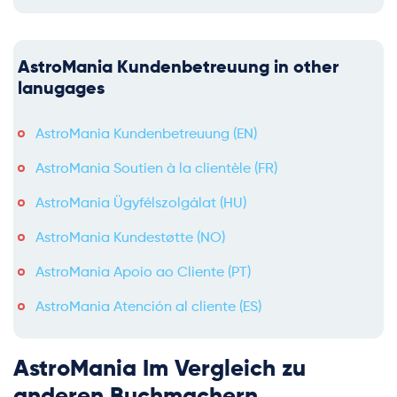
AstroMania Kundenbetreuung in other
lanugages
AstroMania Kundenbetreuung (EN)
AstroMania Soutien à la clientèle (FR)
AstroMania Ügyfélszolgálat (HU)
AstroMania Kundestøtte (NO)
AstroMania Apoio ao Cliente (PT)
AstroMania Atención al cliente (ES)
AstroMania Im Vergleich zu
anderen Buchmachern