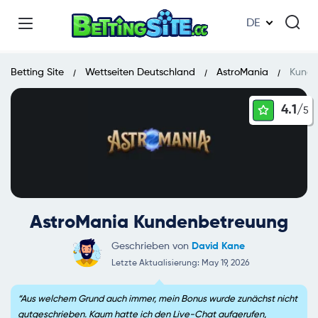
DE
Betting Site
Wettseiten Deutschland
AstroMania
Kunde
4.1/
5
AstroMania Kundenbetreuung
Geschrieben von
David Kane
Letzte Aktualisierung: May 19, 2026
Aus welchem Grund auch immer, mein Bonus wurde zunächst nicht
gutgeschrieben. Kaum hatte ich den Live-Chat aufgerufen,