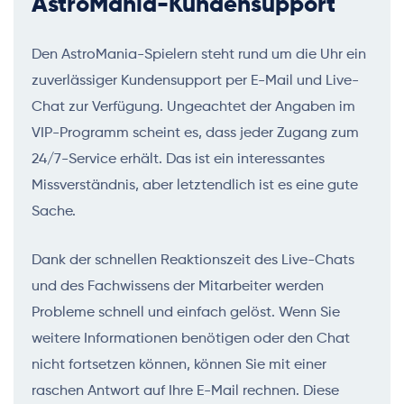
AstroMania-Kundensupport
Den AstroMania-Spielern steht rund um die Uhr ein
zuverlässiger Kundensupport per E-Mail und Live-
Chat zur Verfügung. Ungeachtet der Angaben im
VIP-Programm scheint es, dass jeder Zugang zum
24/7-Service erhält. Das ist ein interessantes
Missverständnis, aber letztendlich ist es eine gute
Sache.
Dank der schnellen Reaktionszeit des Live-Chats
und des Fachwissens der Mitarbeiter werden
Probleme schnell und einfach gelöst. Wenn Sie
weitere Informationen benötigen oder den Chat
nicht fortsetzen können, können Sie mit einer
raschen Antwort auf Ihre E-Mail rechnen. Diese