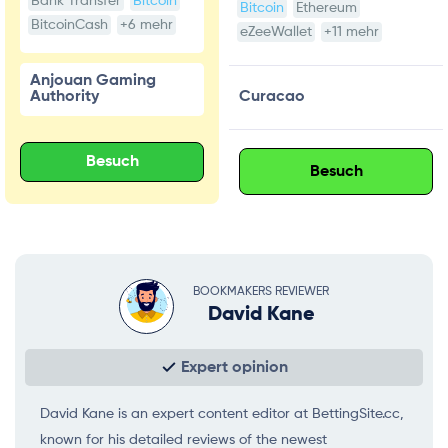
Bank Transfer
Bitcoin
Bitcoin
Ethereum
BitcoinCash
+6 mehr
eZeeWallet
+11 mehr
Anjouan Gaming
Authority
Curacao
Besuch
Besuch
BOOKMAKERS REVIEWER
David Kane
Expert opinion
David Kane is an expert content editor at BettingSite.cc,
known for his detailed reviews of the newest