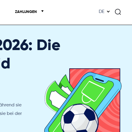
DE
ZAHLUNGEN
2026: Die
id
ährend sie
ie bei der