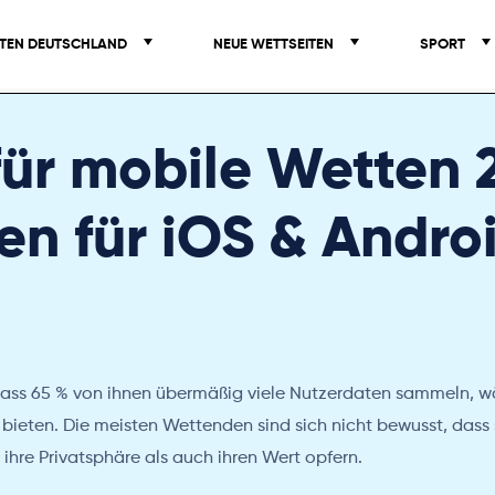
ITEN DEUTSCHLAND
NEUE WETTSEITEN
SPORT
für mobile Wetten 
en für iOS & Andro
ass 65 % von ihnen übermäßig viele Nutzerdaten sammeln, w
bieten. Die meisten Wettenden sind sich nicht bewusst, dass s
ihre Privatsphäre als auch ihren Wert opfern.