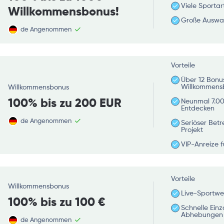
Viele Sporta
Willkommensbonus!
Große Auswah
de Angenommen
Vorteile
Über 12 Bonu
Willkommens
Willkommensbonus
100% bis zu 200 EUR
Neunmal 7.00
Entdecken
de Angenommen
Seriöser Betr
Projekt
VIP-Anreize fü
Vorteile
Willkommensbonus
Live-Sportwe
100% bis zu 100 €
Schnelle Ein
Abhebungen
de Angenommen