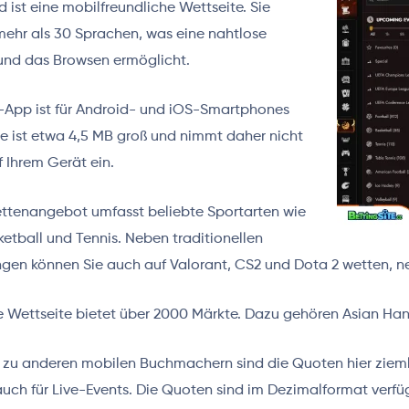
d ist eine mobilfreundliche Wettseite. Sie
mehr als 30 Sprachen, was eine nahtlose
und das Browsen ermöglicht.
-App ist für Android- und iOS-Smartphones
ie ist etwa 4,5 MB groß und nimmt daher nicht
f Ihrem Gerät ein.
ttenangebot umfasst beliebte Sportarten wie
ketball und Tennis. Neben traditionellen
ngen können Sie auch auf Valorant, CS2 und Dota 2 wetten, n
e Wettseite bietet über 2000 Märkte. Dazu gehören Asian Han
h zu anderen mobilen Buchmachern sind die Quoten hier zieml
uch für Live-Events. Die Quoten sind im Dezimalformat verfü