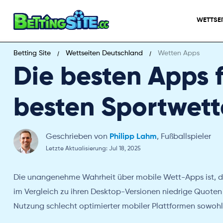
WETTSE
Betting Site
Wettseiten Deutschland
Wetten Apps
Die besten Apps 
besten Sportwett
Geschrieben von
Philipp Lahm
,
Fußballspieler
Letzte Aktualisierung: Jul 18, 2025
Die unangenehme Wahrheit über mobile Wett-Apps ist, d
im Vergleich zu ihren Desktop-Versionen niedrige Quoten 
Nutzung schlecht optimierter mobiler Plattformen sowohl 