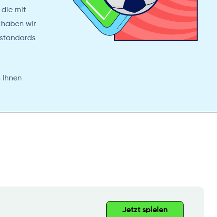
 die mit
 haben wir
sstandards
n Ihnen
Jetzt spielen