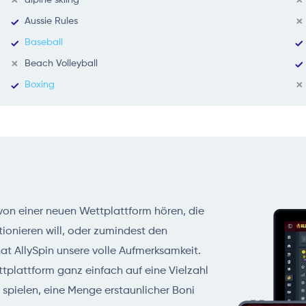
alpine skiing
Aussie Rules
Baseball
Beach Volleyball
Boxing
Cricket
Cyber Sports
Dota 2
eCricket
eHorse Racing
 von einer neuen Wettplattform hören, die
eTennis
ionieren will, oder zumindest den
FIFA: Volta
hat AllySpin unsere volle Aufmerksamkeit.
Formula 1
tplattform ganz einfach auf eine Vielzahl
Gaelic Football
 spielen, eine Menge erstaunlicher Boni
Handball