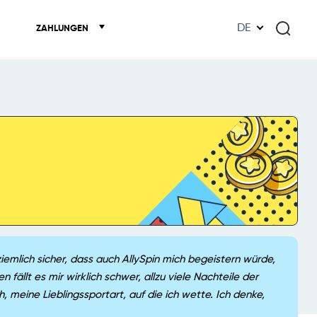
DE
ZAHLUNGEN
ziemlich sicher, dass auch AllySpin mich begeistern würde,
fällt es mir wirklich schwer, allzu viele Nachteile der
meine Lieblingssportart, auf die ich wette. Ich denke,