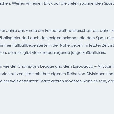
chen. Werfen wir einen Blick auf die vielen spannenden Sport
vier Jahre das Finale der Fußballweltmeisterschaft an, daher 
ßballspieler sind auch denjenigen bekannt, die dem Sport nich
immer Fußballbegeisterte in der Nähe geben. In letzter Zeit i
en, denn es gibt viele herausragende junge Fußballstars.
eren wie der Champions League und dem Europacup – AllySpin b
orien nutzen, jede mit ihrer eigenen Reihe von Divisionen und 
 einer weit entfernten Stadt wetten möchten, kann es sein, d