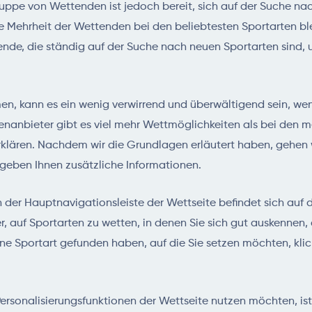
Gruppe von Wettenden ist jedoch bereit, sich auf der Suche 
 Mehrheit der Wettenden bei den beliebtesten Sportarten blei
tende, die ständig auf der Suche nach neuen Sportarten sind,
en, kann es ein wenig verwirrend und überwältigend sein, wenn
anbieter gibt es viel mehr Wettmöglichkeiten als bei den mei
erklären. Nachdem wir die Grundlagen erläutert haben, gehen w
 geben Ihnen zusätzliche Informationen.
 der Hauptnavigationsleiste der Wettseite befindet sich auf de
r, auf Sportarten zu wetten, in denen Sie sich gut auskennen,
eine Sportart gefunden haben, auf die Sie setzen möchten, kli
rsonalisierungsfunktionen der Wettseite nutzen möchten, ist