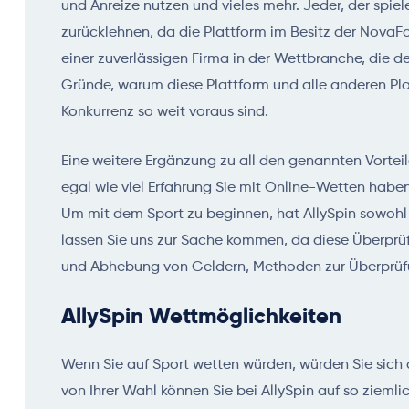
und Anreize nutzen und vieles mehr. Jeder, der spie
Horse racing
zurücklehnen, da die Plattform im Besitz der NovaFo
Lacrosse
einer zuverlässigen Firma in der Wettbranche, die de
MMA
Gründe, warum diese Plattform und alle anderen Pl
Motorcycle Racing
Konkurrenz so weit voraus sind.
NBA 2K
Overwatch
Eine weitere Ergänzung zu all den genannten Vorteilen
Politics
egal wie viel Erfahrung Sie mit Online-Wetten hab
Rowing
Um mit dem Sport zu beginnen, hat AllySpin sowohl 
lassen Sie uns zur Sache kommen, da diese Überprü
Snooker
und Abhebung von Geldern, Methoden zur Überprüfung
Special Bets
Squash
AllySpin Wettmöglichkeiten
Stock Car Racing
TV Shows and Movies
Wenn Sie auf Sport wetten würden, würden Sie sich
Volleyball
von Ihrer Wahl können Sie bei AllySpin auf so ziemli