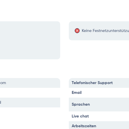
Keine Festnetzunterstütz
com
Telefonischer Support
Email
d
Sprachen
Live chat
Arbeitszeiten