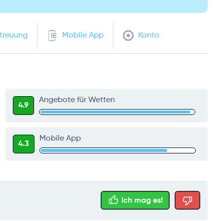
treuung
Mobile App
Konto
Angebote für Wetten
4.9
Mobile App
4.3
Ich mag es!