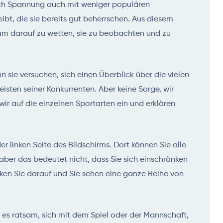
nach Spannung auch mit weniger populären
bt, die sie bereits gut beherrschen. Aus diesem
 um darauf zu wetten, sie zu beobachten und zu
 sie versuchen, sich einen Überblick über die vielen
sten seiner Konkurrenten. Aber keine Sorge, wir
ir auf die einzelnen Sportarten ein und erklären
r linken Seite des Bildschirms. Dort können Sie alle
 aber das bedeutet nicht, dass Sie sich einschränken
cken Sie darauf und Sie sehen eine ganze Reihe von
 es ratsam, sich mit dem Spiel oder der Mannschaft,