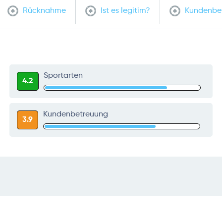
Rücknahme
Ist es legitim?
Kundenbe
Sportarten
4.2
Kundenbetreuung
3.9