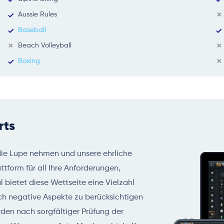
Aussie Rules
Baseball
Beach Volleyball
Boxing
Cricket
Cyber Sports
Dota 2
eCricket
rts
eHorse Racing
die Lupe nehmen und unsere ehrliche
eTennis
tform für all Ihre Anforderungen,
FIFA: Volta
 bietet diese Wettseite eine Vielzahl
Formula 1
uch negative Aspekte zu berücksichtigen
Gaelic Football
rden nach sorgfältiger Prüfung der
Handball