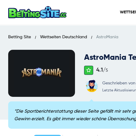
WETTSE
Betting Site
Wettseiten Deutschland
AstroMania
AstroMania Te
4.1/
5
Geschrieben von
Letzte Aktualisierun
Die Sportberichterstattung dieser Seite gefällt mir sehr 
Gewinn erzielt. Es gibt immer wieder schöne Überraschunge