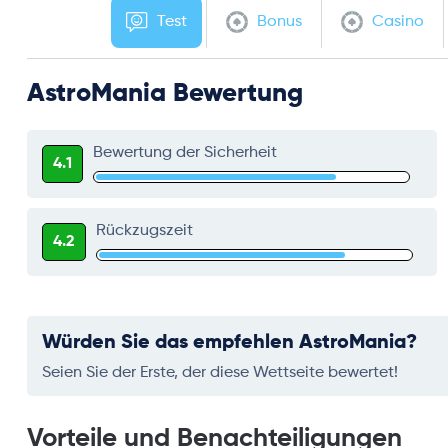
Test
Bonus
Casino
AstroMania Bewertung
Bewertung der Sicherheit
4.1
Rückzugszeit
4.2
Würden Sie das empfehlen AstroMania?
Seien Sie der Erste, der diese Wettseite bewertet!
Vorteile und Benachteiligungen