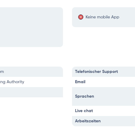
Keine mobile App
om
Telefonischer Support
ng Authority
Email
Sprachen
Live chat
Arbeitszeiten