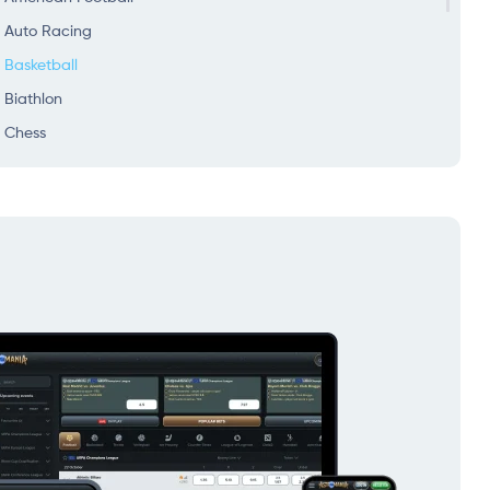
Auto Racing
Basketball
Biathlon
Chess
cross-country
Cycling
E-Sports
eFighting
eRocket League
Field hockey
Floorball
Formula E
Gaelic Hurling
Hockey