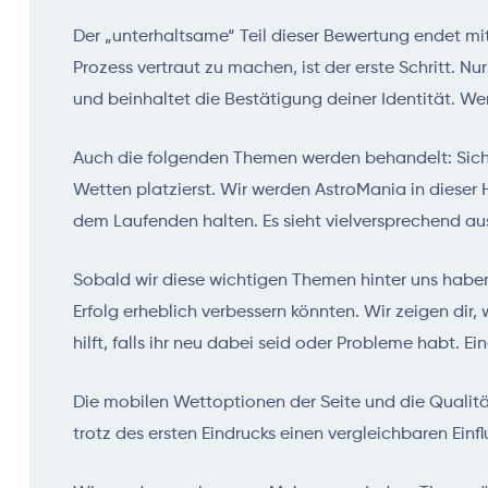
WWE
Der „unterhaltsame“ Teil dieser Bewertung endet mit
Prozess vertraut zu machen, ist der erste Schritt. 
und beinhaltet die Bestätigung deiner Identität. Wenn
Auch die folgenden Themen werden behandelt: Sicher
Wetten platzierst. Wir werden AstroMania in dieser 
dem Laufenden halten. Es sieht vielversprechend au
Sobald wir diese wichtigen Themen hinter uns haben,
Erfolg erheblich verbessern könnten. Wir zeigen dir,
hilft, falls ihr neu dabei seid oder Probleme habt. E
Die mobilen Wettoptionen der Seite und die Qualit
trotz des ersten Eindrucks einen vergleichbaren Einf