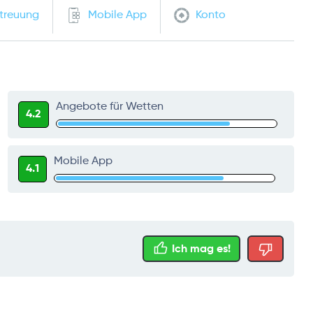
treuung
Mobile App
Konto
Angebote für Wetten
4.2
Mobile App
4.1
Ich mag es!