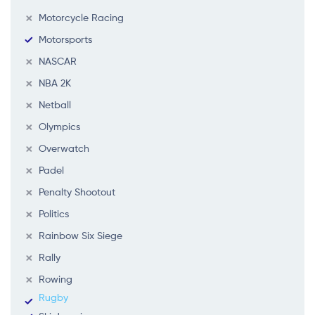
Motorcycle Racing
Motorsports
NASCAR
NBA 2K
Netball
Olympics
Overwatch
Padel
Penalty Shootout
Politics
Rainbow Six Siege
Rally
Rowing
Rugby