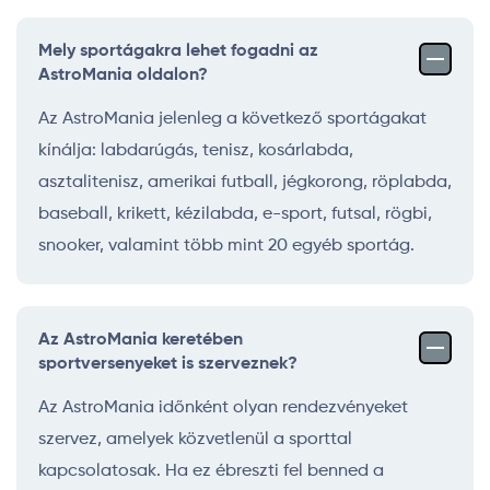
Mely sportágakra lehet fogadni az
AstroMania oldalon?
Az AstroMania jelenleg a következő sportágakat
kínálja: labdarúgás, tenisz, kosárlabda,
asztalitenisz, amerikai futball, jégkorong, röplabda,
baseball, krikett, kézilabda, e-sport, futsal, rögbi,
snooker, valamint több mint 20 egyéb sportág.
Az AstroMania keretében
sportversenyeket is szerveznek?
Az AstroMania időnként olyan rendezvényeket
szervez, amelyek közvetlenül a sporttal
kapcsolatosak. Ha ez ébreszti fel benned a