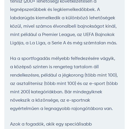
tenisz (200+ lehetőség) következetesen a
legnépszerűbbek és legkiemelkedőbbek. A
labdarúgás kiemelkedik a különböző lehetőségek
közül, mivel számos élvonalbeli bajnokságot kínál,
mint például a Premier League, az UEFA Bajnokok
Ligája, a La Liga, a Serie A és még számtalan más.
Ha a sportfogadás mélyebb felfedezésére vágyik,
a középső szinten is rengeteg tartalom áll
rendelkezésre, például a jégkorong (több mint 100),
az asztalitenisz (több mint 100) és az e-sport (több
mint 200) kategóriákban. Bár mindegyiknek
növekszik a közönsége, az e-sportnak
egyértelműen a legnagyobb rajongótábora van.
Azok a fogadók, akik egy speciálisabb