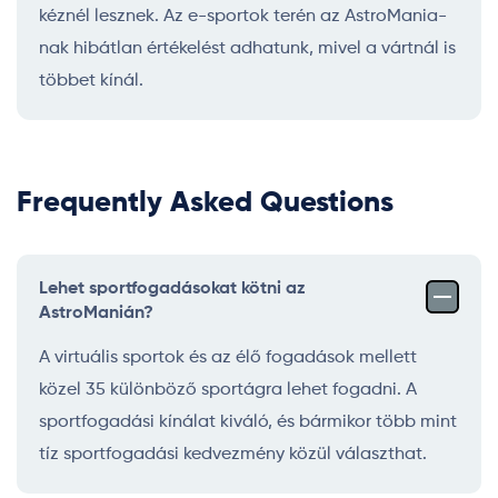
kéznél lesznek. Az e-sportok terén az AstroMania-
nak hibátlan értékelést adhatunk, mivel a vártnál is
többet kínál.
Frequently Asked Questions
Lehet sportfogadásokat kötni az
AstroManián?
A virtuális sportok és az élő fogadások mellett
közel 35 különböző sportágra lehet fogadni. A
sportfogadási kínálat kiváló, és bármikor több mint
tíz sportfogadási kedvezmény közül választhat.