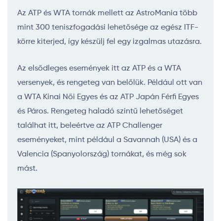
Az ATP és WTA tornák mellett az AstroMania több
mint 300 teniszfogadási lehetősége az egész ITF-
körre kiterjed, így készülj fel egy izgalmas utazásra.
Az elsődleges események itt az ATP és a WTA
versenyek, és rengeteg van belőlük. Például ott van
a WTA Kínai Női Egyes és az ATP Japán Férfi Egyes
és Páros. Rengeteg haladó szintű lehetőséget
találhat itt, beleértve az ATP Challenger
eseményeket, mint például a Savannah (USA) és a
Valencia (Spanyolország) tornákat, és még sok
mást.