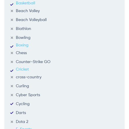
Basketball
Beach Volley
Beach Volleyball
Biathlon
Bowling
Boxing
Chess
Counter-Strike GO
Cricket
cross-country
Curling
Cyber Sports
Cycling
Darts
Dota 2