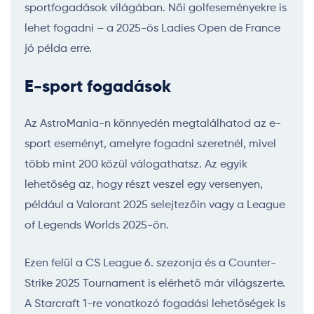
sportfogadások világában. Női golfeseményekre is
lehet fogadni – a 2025-ös Ladies Open de France
jó példa erre.
E-sport fogadások
Az AstroMania-n könnyedén megtalálhatod az e-
sport eseményt, amelyre fogadni szeretnél, mivel
több mint 200 közül válogathatsz. Az egyik
lehetőség az, hogy részt veszel egy versenyen,
például a Valorant 2025 selejtezőin vagy a League
of Legends Worlds 2025-ön.
Ezen felül a CS League 6. szezonja és a Counter-
Strike 2025 Tournament is elérhető már világszerte.
A Starcraft 1-re vonatkozó fogadási lehetőségek is