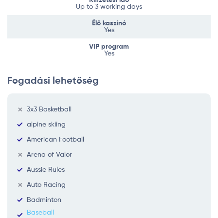
Up to 3 working days
Élő kaszinó
Yes
VIP program
Yes
Fogadási lehetőség
3x3 Basketball
alpine skiing
American Football
Arena of Valor
Aussie Rules
Auto Racing
Badminton
Baseball