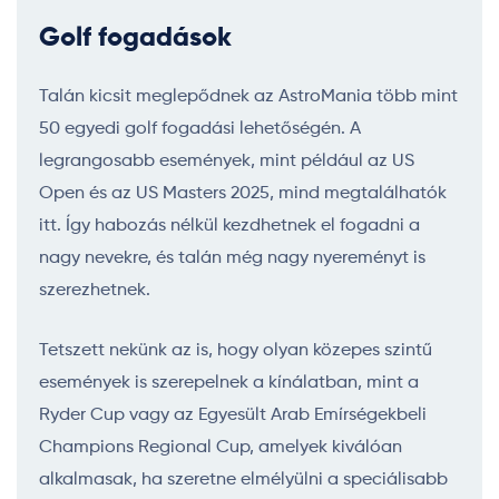
Golf fogadások
Talán kicsit meglepődnek az AstroMania több mint
50 egyedi golf fogadási lehetőségén. A
legrangosabb események, mint például az US
Open és az US Masters 2025, mind megtalálhatók
itt. Így habozás nélkül kezdhetnek el fogadni a
nagy nevekre, és talán még nagy nyereményt is
szerezhetnek.
Tetszett nekünk az is, hogy olyan közepes szintű
események is szerepelnek a kínálatban, mint a
Ryder Cup vagy az Egyesült Arab Emírségekbeli
Champions Regional Cup, amelyek kiválóan
alkalmasak, ha szeretne elmélyülni a speciálisabb