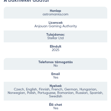
A bukméker adatai
Honlap
astromania.com
Licencek
Anjouan Gaming Authority
Tulajdonos:
Stellar Ltd
Elindult
2025
Telefonos támogatás
No
Email
Yes
Nyelvek
Czech, English, Finnish, French, German, Hungarian,
Norwegian, Polish, Portuguese, Romanian, Russian, Spanish,
Swedish
Élő chat
Yes