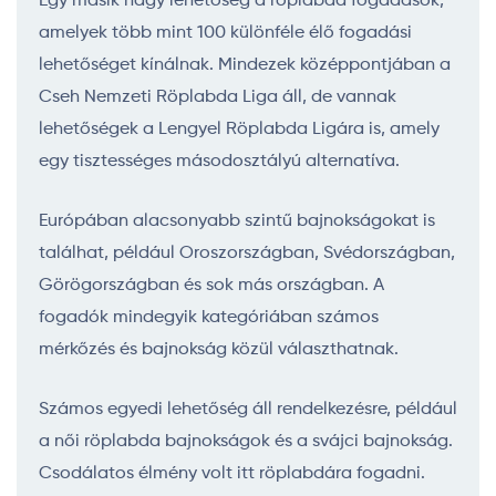
Egy másik nagy lehetőség a röplabda fogadások,
amelyek több mint 100 különféle élő fogadási
lehetőséget kínálnak. Mindezek középpontjában a
Cseh Nemzeti Röplabda Liga áll, de vannak
lehetőségek a Lengyel Röplabda Ligára is, amely
egy tisztességes másodosztályú alternatíva.
Európában alacsonyabb szintű bajnokságokat is
találhat, például Oroszországban, Svédországban,
Görögországban és sok más országban. A
fogadók mindegyik kategóriában számos
mérkőzés és bajnokság közül választhatnak.
Számos egyedi lehetőség áll rendelkezésre, például
a női röplabda bajnokságok és a svájci bajnokság.
Csodálatos élmény volt itt röplabdára fogadni.