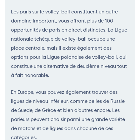
Les paris sur le volley-ball constituent un autre
domaine important, vous offrant plus de 100
opportunités de paris en direct distinctes. La Ligue
nationale tchèque de volley-ball occupe une
place centrale, mais il existe également des
options pour la Ligue polonaise de volley-ball, qui
constitue une alternative de deuxième niveau tout
à fait honorable.
En Europe, vous pouvez également trouver des
ligues de niveau inférieur, comme celles de Russie,
de Suède, de Grèce et bien d’autres encore. Les
parieurs peuvent choisir parmi une grande variété
de matchs et de ligues dans chacune de ces
catégories.