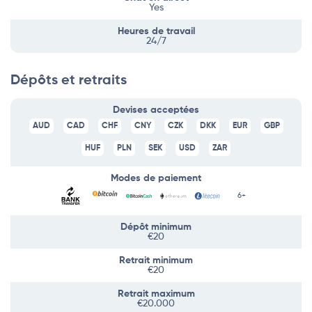
Yes
Heures de travail
24/7
Dépôts et retraits
Devises acceptées
AUD
CAD
CHF
CNY
CZK
DKK
EUR
GBP
HUF
PLN
SEK
USD
ZAR
Modes de paiement
6+
Dépôt minimum
€20
Retrait minimum
€20
Retrait maximum
€20.000