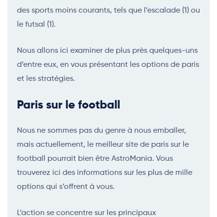
des sports moins courants, tels que l’escalade (1) ou
le futsal (1).
Nous allons ici examiner de plus près quelques-uns
d’entre eux, en vous présentant les options de paris
et les stratégies.
Paris sur le football
Nous ne sommes pas du genre à nous emballer,
mais actuellement, le meilleur site de paris sur le
football pourrait bien être AstroMania. Vous
trouverez ici des informations sur les plus de mille
options qui s’offrent à vous.
L’action se concentre sur les principaux