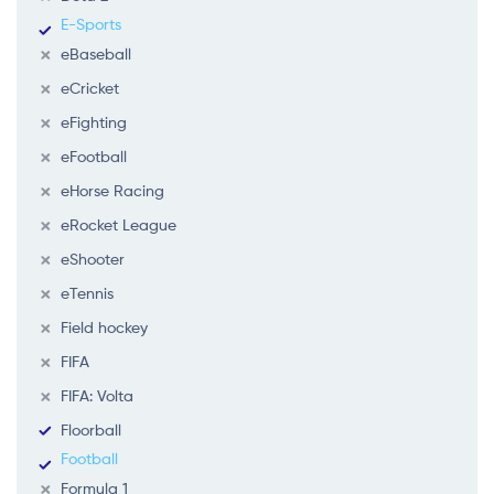
E-Sports
eBaseball
eCricket
eFighting
eFootball
eHorse Racing
eRocket League
eShooter
eTennis
Field hockey
FIFA
FIFA: Volta
Floorball
Football
Formula 1