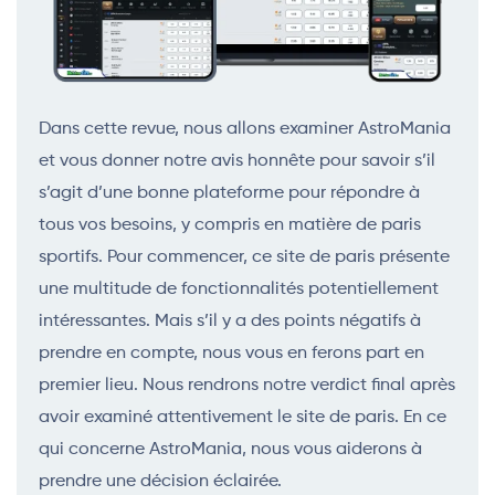
Dans cette revue, nous allons examiner AstroMania
et vous donner notre avis honnête pour savoir s’il
s’agit d’une bonne plateforme pour répondre à
tous vos besoins, y compris en matière de paris
sportifs. Pour commencer, ce site de paris présente
une multitude de fonctionnalités potentiellement
intéressantes. Mais s’il y a des points négatifs à
prendre en compte, nous vous en ferons part en
premier lieu. Nous rendrons notre verdict final après
avoir examiné attentivement le site de paris. En ce
qui concerne AstroMania, nous vous aiderons à
prendre une décision éclairée.