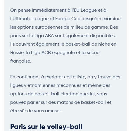
On pense immédiatement à l’EU League et à
l’Ultimate League of Europe Cup lorsqu’on examine
les options européennes de milieu de gamme. Des
paris sur la Liga ABA sont également disponibles.
Ils couvrent également le basket-ball de niche en
Russie, la Liga ACB espagnole et la scène
française.
En continuant à explorer cette liste, on y trouve des
ligues vietnamiennes méconnues et même des
options de basket-ball électronique. Ici, vous
pouvez parier sur des matchs de basket-ball et
être sûr de vous amuser.
Paris sur le volley-ball