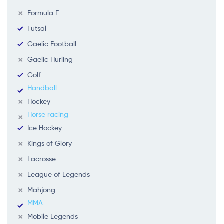
Formula E
Futsal
Gaelic Football
Gaelic Hurling
Golf
Handball
Hockey
Horse racing
Ice Hockey
Kings of Glory
Lacrosse
League of Legends
Mahjong
MMA
Mobile Legends