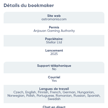
Détails du bookmaker
Site web
astromania.com
Permis
Anjouan Gaming Authority
Popriétaire:
Stellar Ltd
Lancement
2025
Support téléphonique
No
Courriel
Yes
Langues de travail
Czech, English, Finnish, French, German, Hungarian,
Norwegian, Polish, Portuguese, Romanian, Russian, Spanish,
Swedish
Chat en direct