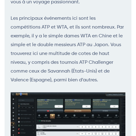
vous à un voyage passionnant.
Les principaux événements ici sont les
compétitions ATP et WTA, et ils sont nombreux. Par
exemple, il y a le simple dames WTA en Chine et le
simple et le double messieurs ATP au Japon. Vous
trouverez ici une multitude de cotes de haut
niveau, y compris des tournois ATP Challenger
comme ceux de Savannah (États-Unis) et de
Valence (Espagne), parmi bien d’autres.