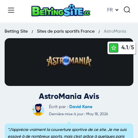
FR
Betting Site
Sites de paris sportifs France
AstroMania
4.1/
5
AstroMania Avis
Écrit par :
David Kane
Dernière mise à jour : May 18, 2026
J’apprécie vraiment la couverture sportive de ce site. Je me suis
essayé à de nombreux sports, mais c’est grâce à quelques paris