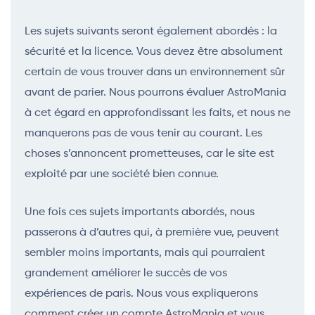
Les sujets suivants seront également abordés : la
sécurité et la licence. Vous devez être absolument
certain de vous trouver dans un environnement sûr
avant de parier. Nous pourrons évaluer AstroMania
à cet égard en approfondissant les faits, et nous ne
manquerons pas de vous tenir au courant. Les
choses s’annoncent prometteuses, car le site est
exploité par une société bien connue.
Une fois ces sujets importants abordés, nous
passerons à d’autres qui, à première vue, peuvent
sembler moins importants, mais qui pourraient
grandement améliorer le succès de vos
expériences de paris. Nous vous expliquerons
comment créer un compte AstroMania et vous