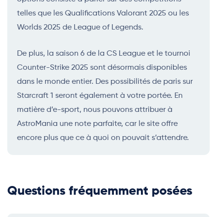
telles que les Qualifications Valorant 2025 ou les
Worlds 2025 de League of Legends.
De plus, la saison 6 de la CS League et le tournoi
Counter-Strike 2025 sont désormais disponibles
dans le monde entier. Des possibilités de paris sur
Starcraft 1 seront également à votre portée. En
matière d’e-sport, nous pouvons attribuer à
AstroMania une note parfaite, car le site offre
encore plus que ce à quoi on pouvait s’attendre.
Questions fréquemment posées