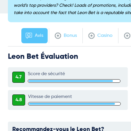
world’s top providers? Check! Loads of promotions, includ
take into account the fact that Leon Bet is a reputable sit
Avis
Bonus
Casino
Leon Bet Évaluation
Score de sécurité
4.7
Vitesse de paiement
4.8
Recommandez-vous le Leon Bet?