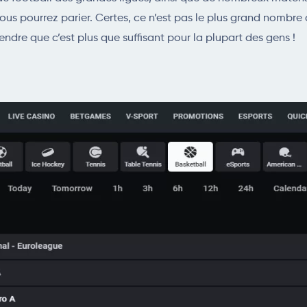
Water Polo
 vous pourrez parier. Certes, ce n’est pas le plus grand nomb
re que c’est plus que suffisant pour la plupart des gens !