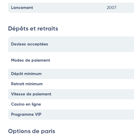
Lancement
2007
Dépôts et retraits
Devises acceptées
Modes de paiement
Dépôt minimum
Retrait minimum
Vitesse de paiement
Casino en ligne
Programme VIP
Options de paris