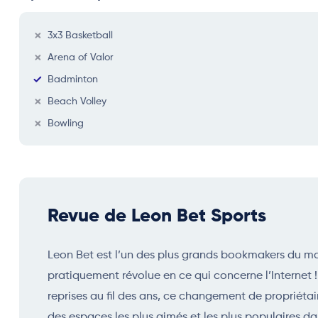
3x3 Basketball
Arena of Valor
Badminton
Beach Volley
Bowling
Counter-Strike GO
Curling
Darts
eBaseball
Revue de Leon Bet Sports
eFootball
Leon Bet est l’un des plus grands bookmakers du ma
eShooter
pratiquement révolue en ce qui concerne l’Internet !
FIFA
reprises au fil des ans, ce changement de propriétair
Football
des espaces les plus aimés et les plus populaires da