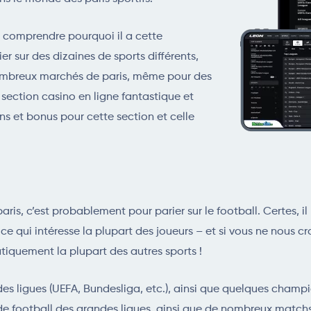
Gaelic Football
Handball
r comprendre pourquoi il a cette
Ice Hockey
ier sur des dizaines de sports différents,
League of Legends
nombreux marchés de paris, même pour des
Mobile Legends
 section casino en ligne fantastique et
Motorsports
ns et bonus pour cette section et celle
Netball
Padel
Rainbow Six Siege
Rugby
aris, c’est probablement pour parier sur le football. Certes, il
Soccer
 ce qui intéresse la plupart des joueurs – et si vous ne nous cr
Specials
ratiquement la plupart des autres sports !
Starcraft 1
Table Tennis
des ligues (UEFA, Bundesliga, etc.), ainsi que quelques cham
Valorant
h de football des grandes ligues, ainsi que de nombreux mat