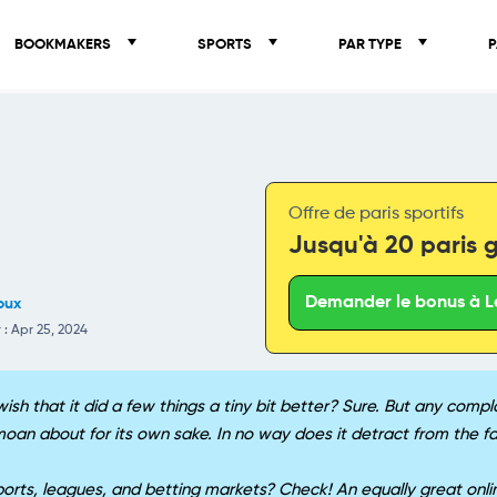
BOOKMAKERS
SPORTS
PAR TYPE
Offre de paris sportifs
Jusqu'à 20 paris g
Demander le bonus à L
oux
 : Apr 25, 2024
I wish that it did a few things a tiny bit better? Sure. But any com
to moan about for its own sake. In no way does it detract from th
 sports, leagues, and betting markets? Check! An equally great on