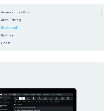
American Football
Auto Racing
Basketball
Biathlon
Chess
cross-country
Cycling
E-Sports
eFighting
eRocket League
Field hockey
Floorball
Formula E