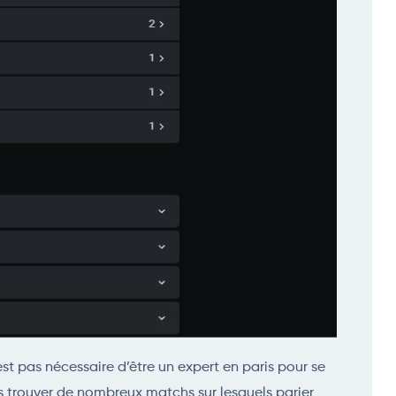
est pas nécessaire d’être un expert en paris pour se
s trouver de nombreux matchs sur lesquels parier