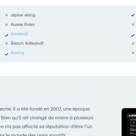
alpine skiing
Aussie Rules
Baseball
Beach Volleyball
Boxing
Cricket
Cyber Sports
Dota 2
eCricket
eHorse Racing
rché. Il a été fondé en 2007, une époque
eTennis
 Bien qu’il ait changé de mains à plusieurs
FIFA: Volta
e n’a pas affecté sa réputation d’être l’un
Formula 1
ns le monde des paris sportifs.