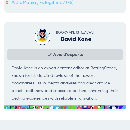
AstroMania ¿Es legítimo? (ES)
BOOKMAKERS REVIEWER
David Kane
Avis d'experts
David Kane is an expert content editor at BettingSite.cc,
known for his detailed reviews of the newest
bookmakers. His in-depth analyses and clear advice
benefit both new and seasoned bettors, enhancing their
betting experiences with reliable information.