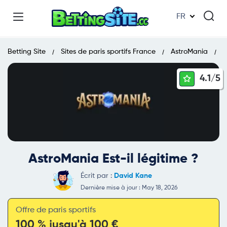
FR
Betting Site
Sites de paris sportifs France
AstroMania
E
4.1/
5
AstroMania Est-il légitime ?
Écrit par :
David Kane
Dernière mise à jour : May 18, 2026
Offre de paris sportifs
100 % jusqu'à 100 €