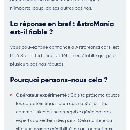
n’importe lequel de ses autres casinos.
La réponse en bref : AstroMania
est-il fiable ?
Vous pouvez faire confiance à AstroMania car il est
lié à Stellar Ltd., une société bien établie qui gère
plusieurs casinos réputés.
Pourquoi pensons-nous cela ?
Opérateur expérimenté :
Ce site présente toutes
les caractéristiques d’un casino Stellar Ltd.,
comme il sied à une entreprise gérée par des
experts du secteur des paris. Cela confère au
site une grande crédibilité, ce qui permet aux