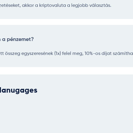
zetéseket, akkor a kriptovaluta a legjobb választás.
em a pénzemet?
tt összeg egyszeresének (1x) felel meg, 10%-os díjat számíthat
 lanugages