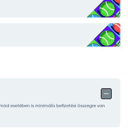
i mód esetében is minimális befizetési összegre van