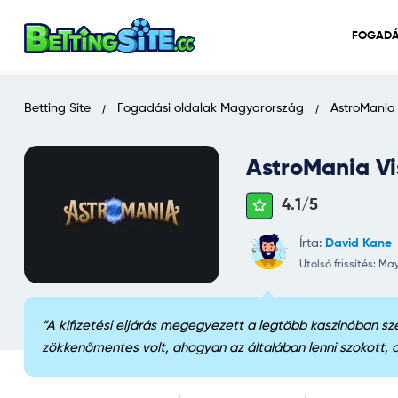
FOGADÁ
Betting Site
Fogadási oldalak Magyarország
AstroMania
AstroMania Vi
4.1/
5
Írta:
David Kane
Utolsó frissítés: May
A kifizetési eljárás megegyezett a legtöbb kaszinóban sz
zökkenőmentes volt, ahogyan az általában lenni szokott,