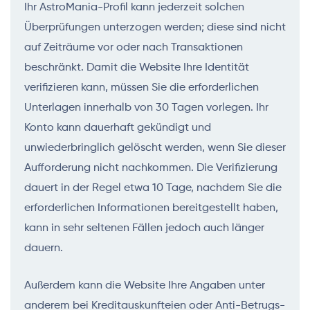
Ihr AstroMania-Profil kann jederzeit solchen
Überprüfungen unterzogen werden; diese sind nicht
auf Zeiträume vor oder nach Transaktionen
beschränkt. Damit die Website Ihre Identität
verifizieren kann, müssen Sie die erforderlichen
Unterlagen innerhalb von 30 Tagen vorlegen. Ihr
Konto kann dauerhaft gekündigt und
unwiederbringlich gelöscht werden, wenn Sie dieser
Aufforderung nicht nachkommen. Die Verifizierung
dauert in der Regel etwa 10 Tage, nachdem Sie die
erforderlichen Informationen bereitgestellt haben,
kann in sehr seltenen Fällen jedoch auch länger
dauern.
Außerdem kann die Website Ihre Angaben unter
anderem bei Kreditauskunfteien oder Anti-Betrugs-