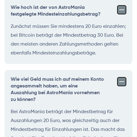
Wie hoch ist der von AstroMania
festgelegte Mindesteinzahlungsbetrag?
Zunächst müssen Sie mindestens 20 Euro einzahlen;
bei Bitcoin beträgt der Mindestbetrag 30 Euro. Bei
den meisten anderen Zahlungsmethoden gelten
ebenfalls Mindesteinzahlungsbeträge.
Wie viel Geld muss ich auf meinem Konto
angesammelt haben, um eine
Auszahlung bei AstroMania vornehmen
zu können?
Bei AstroMania beträgt der Mindestbetrag für
Auszahlungen 20 Euro, was gleichzeitig auch der
Mindestbetrag für Einzahlungen ist. Das macht das