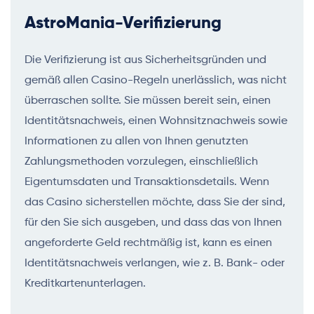
AstroMania-Verifizierung
Die Verifizierung ist aus Sicherheitsgründen und
gemäß allen Casino-Regeln unerlässlich, was nicht
überraschen sollte. Sie müssen bereit sein, einen
Identitätsnachweis, einen Wohnsitznachweis sowie
Informationen zu allen von Ihnen genutzten
Zahlungsmethoden vorzulegen, einschließlich
Eigentumsdaten und Transaktionsdetails. Wenn
das Casino sicherstellen möchte, dass Sie der sind,
für den Sie sich ausgeben, und dass das von Ihnen
angeforderte Geld rechtmäßig ist, kann es einen
Identitätsnachweis verlangen, wie z. B. Bank- oder
Kreditkartenunterlagen.