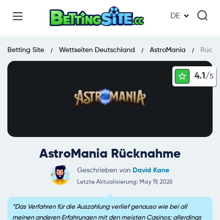
DE
Betting Site
Wettseiten Deutschland
AstroMania
Rück
4.1/
5
AstroMania Rücknahme
Geschrieben von
David Kane
Letzte Aktualisierung: May 19, 2026
Das Verfahren für die Auszahlung verlief genauso wie bei all
meinen anderen Erfahrungen mit den meisten Casinos; allerdings