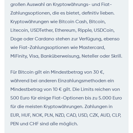
großen Auswahl an Kryptowährungs- und Fiat-
Zahlungsoptionen, die es bietet, definitiv lieben.
Kryptowährungen wie Bitcoin Cash, Bitcoin,
Litecoin, USDTether, Ethereum, Ripple, USDCoin,
Doge oder Cardano stehen zur Verfügung, ebenso
wie Fiat-Zahlungsoptionen wie Mastercard,
MiFinity, Visa, Banküberweisung, Neteller oder Skrill.
Für Bitcoin gilt ein Mindestbetrag von 30 €,
während bei anderen Einzahlungsmethoden ein
Mindestbetrag von 10 € gilt. Die Limits reichen von
500 Euro für einige Fiat-Optionen bis zu 5.000 Euro
für die meisten Kryptowährungen. Zahlungen in
EUR, HUF, NOK, PLN, NZD, CAD, USD, CZK, AUD, CLP,
PEN und CHF sind alle möglich.