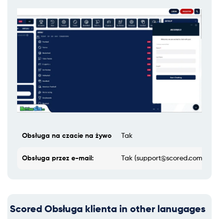
Obsługa na czacie na żywo
Tak
Obsługa przez e-mail:
Tak (
support@scored.com
)
Scored Obsługa klienta in other lanugages