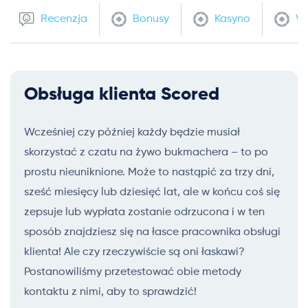
Recenzja
Bonusy
Kasyno
Wy
Obsługa klienta Scored
Wcześniej czy później każdy będzie musiał
skorzystać z czatu na żywo bukmachera – to po
prostu nieuniknione. Może to nastąpić za trzy dni,
sześć miesięcy lub dziesięć lat, ale w końcu coś się
zepsuje lub wypłata zostanie odrzucona i w ten
sposób znajdziesz się na łasce pracownika obsługi
klienta! Ale czy rzeczywiście są oni łaskawi?
Postanowiliśmy przetestować obie metody
kontaktu z nimi, aby to sprawdzić!