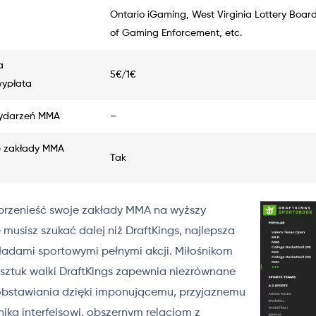
Ontario iGaming, West Virginia Lottery Boar
of Gaming Enforcement, etc.
a
5€/1€
ypłata
wydarzeń MMA
–
 zakłady MMA
Tak
przenieść swoje zakłady MMA na wyższy
musisz szukać dalej niż DraftKings, najlepsza
kładami sportowymi pełnymi akcji. Miłośnikom
sztuk walki DraftKings zapewnia niezrównane
obstawiania dzięki imponującemu, przyjaznemu
ika interfejsowi, obszernym relacjom z