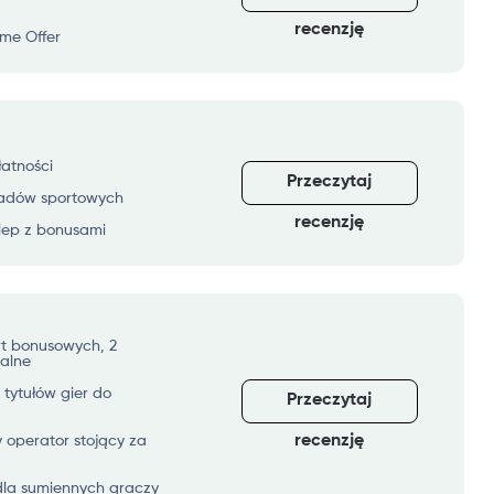
recenzję
me Offer
łatności
Przeczytaj
ładów sportowych
recenzję
klep z bonusami
rt bonusowych, 2
alne
 tytułów gier do
Przeczytaj
recenzję
operator stojący za
dla sumiennych graczy