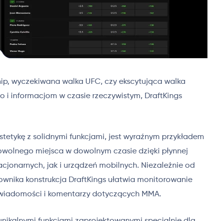
hip, wyczekiwana walka UFC, czy ekscytująca walka
 i informacjom w czasie rzeczywistym, DraftKings
tetykę z solidnymi funkcjami, jest wyraźnym przykładem
owolnego miejsca w dowolnym czasie dzięki płynnej
cjonarnych, jak i urządzeń mobilnych. Niezależnie od
ownika konstrukcja DraftKings ułatwia monitorowanie
 wiadomości i komentarzy dotyczących MMA.
nikalnymi funkcjami zaprojektowanymi specjalnie dla