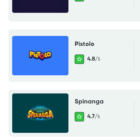
Pistolo
4.8/
5
Spinanga
4.7/
5