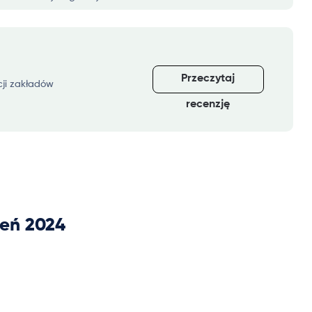
Przeczytaj
ji zakładów
recenzję
ień 2024