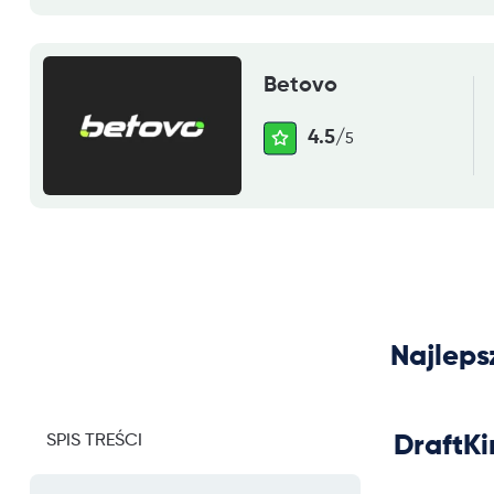
Betovo
4.5/
5
Najleps
SPIS TREŚCI
DraftKi