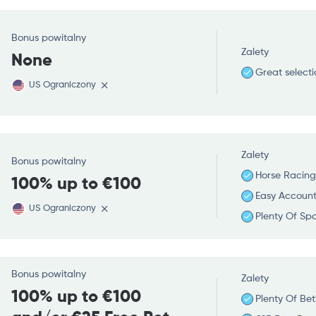
Bonus powitalny
Zalety
None
Great selecti
US Ograniczony
Zalety
Bonus powitalny
Horse Racing
100% up to €100
Easy Account
US Ograniczony
Plenty Of Spo
Bonus powitalny
Zalety
100% up to €100
Plenty Of Bet