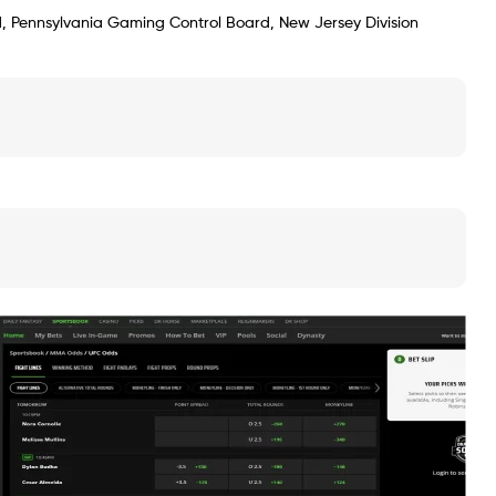
d, Pennsylvania Gaming Control Board, New Jersey Division