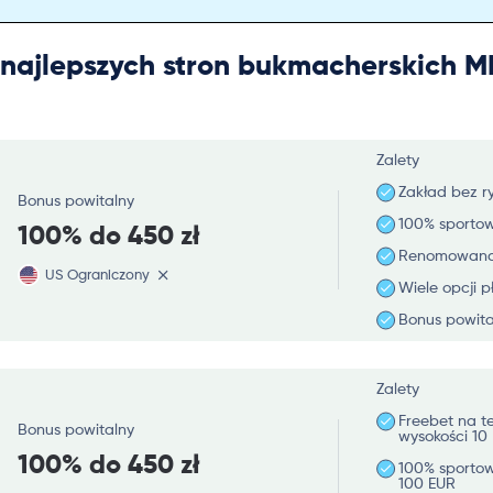
 najlepszych stron bukmacherskich 
Zalety
Zakład bez r
Bonus powitalny
100% sportow
100% do 450 zł
Renomowana f
US Ograniczony
Wiele opcji p
Bonus powita
Zalety
Freebet na t
Bonus powitalny
wysokości 10
100% do 450 zł
100% sportow
100 EUR