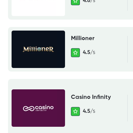
4.6/
5
Millioner
4.5/
5
Casino Infinity
4.5/
5