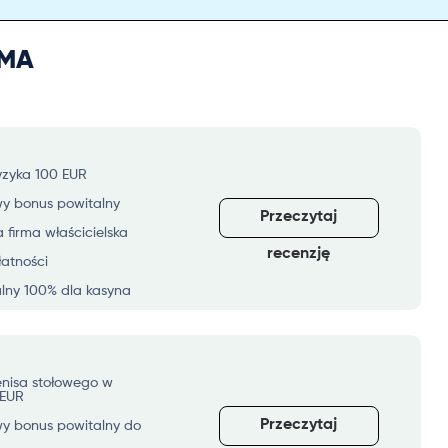
MMA
yzyka 100 EUR
y bonus powitalny
Przeczytaj
irma właścicielska
recenzję
łatności
lny 100% dla kasyna
enisa stołowego w
 EUR
Przeczytaj
y bonus powitalny do