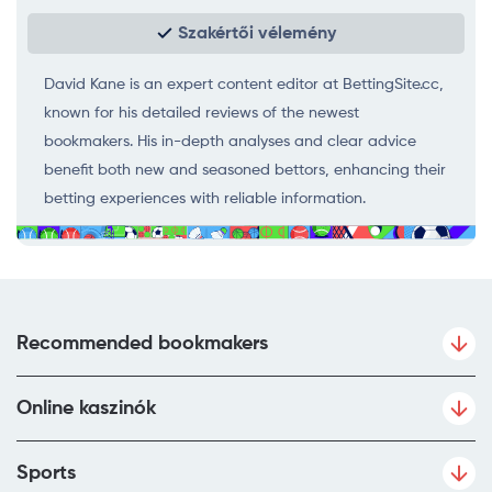
Szakértői vélemény
David Kane is an expert content editor at BettingSite.cc,
known for his detailed reviews of the newest
bookmakers. His in-depth analyses and clear advice
benefit both new and seasoned bettors, enhancing their
betting experiences with reliable information.
Recommended bookmakers
Online kaszinók
Sports