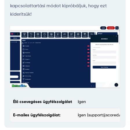
kapcsolattartási módot kipróbáljuk, hogy ezt
kiderítsük!
Élő csevegéses ügyfélszolgálat
Igen
E-mailes ügyfélszolgálat:
Igen (
support@scored.com
)