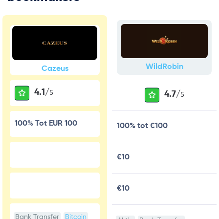
WildRobin
Cazeus
4.1/
5
4.7/
5
100% Tot EUR 100
100% tot €100
€10
€10
Bank Transfer
Bitcoin