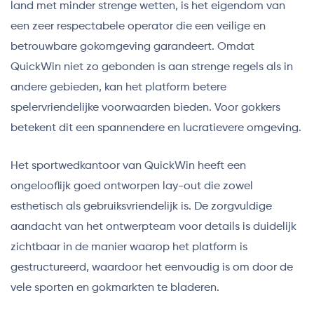
land met minder strenge wetten, is het eigendom van
een zeer respectabele operator die een veilige en
betrouwbare gokomgeving garandeert. Omdat
QuickWin niet zo gebonden is aan strenge regels als in
andere gebieden, kan het platform betere
spelervriendelijke voorwaarden bieden. Voor gokkers
betekent dit een spannendere en lucratievere omgeving.
Het sportwedkantoor van QuickWin heeft een
ongelooflijk goed ontworpen lay-out die zowel
esthetisch als gebruiksvriendelijk is. De zorgvuldige
aandacht van het ontwerpteam voor details is duidelijk
zichtbaar in de manier waarop het platform is
gestructureerd, waardoor het eenvoudig is om door de
vele sporten en gokmarkten te bladeren.