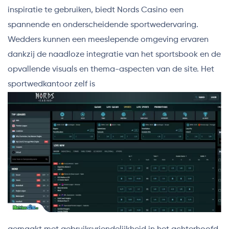
inspiratie te gebruiken, biedt Nords Casino een
spannende en onderscheidende sportwedervaring.
Wedders kunnen een meeslepende omgeving ervaren
dankzij de naadloze integratie van het sportsbook en de
opvallende visuals en thema-aspecten van de site. Het
sportwedkantoor zelf is