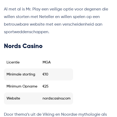
Al met al is Mr. Play een veilige optie voor degenen die
willen storten met Neteller en willen spelen op een
betrouwbare website met een verscheidenheid aan
sportweddenschappen.
Nords Casino
Licentie
MGA
Minimale storting
€10
Minimum Opname
€25
Website
nordscasino.com
Door thema’s uit de Viking en Noordse mythologie als