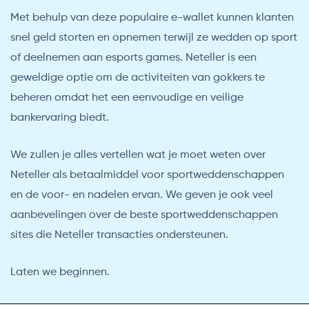
Met behulp van deze populaire e-wallet kunnen klanten
snel geld storten en opnemen terwijl ze wedden op sport
of deelnemen aan esports games. Neteller is een
geweldige optie om de activiteiten van gokkers te
beheren omdat het een eenvoudige en veilige
bankervaring biedt.
We zullen je alles vertellen wat je moet weten over
Neteller als betaalmiddel voor sportweddenschappen
en de voor- en nadelen ervan. We geven je ook veel
aanbevelingen over de beste sportweddenschappen
sites die Neteller transacties ondersteunen.
Laten we beginnen.