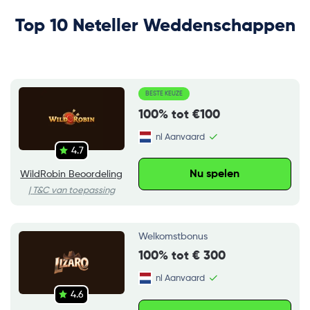
Top 10 Neteller Weddenschappen
BESTE KEUZE
100% tot €100
nl Aanvaard
4.7
Nu spelen
WildRobin Beoordeling
|
T&C van toepassing
Welkomstbonus
100% tot € 300
nl Aanvaard
4.6