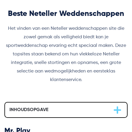
Beste Neteller Weddenschappen
Het vinden van een Neteller weddenschappen site die
zowel gemak als veiligheid biedt kan je
sportweddenschap ervaring echt speciaal maken. Deze
topsites staan bekend om hun vlekkeloze Neteller
integratie, snelle stortingen en opnames, een grote
selectie aan wedmogelijkheden en eersteklas
klantenservice.
INHOUDSOPGAVE
Mr. Play