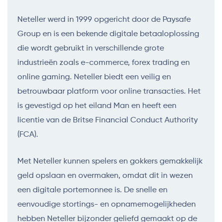
Neteller werd in 1999 opgericht door de Paysafe
Group en is een bekende digitale betaaloplossing
die wordt gebruikt in verschillende grote
industrieën zoals e-commerce, forex trading en
online gaming. Neteller biedt een veilig en
betrouwbaar platform voor online transacties. Het
is gevestigd op het eiland Man en heeft een
licentie van de Britse Financial Conduct Authority
(FCA).
Met Neteller kunnen spelers en gokkers gemakkelijk
geld opslaan en overmaken, omdat dit in wezen
een digitale portemonnee is. De snelle en
eenvoudige stortings- en opnamemogelijkheden
hebben Neteller bijzonder geliefd gemaakt op de