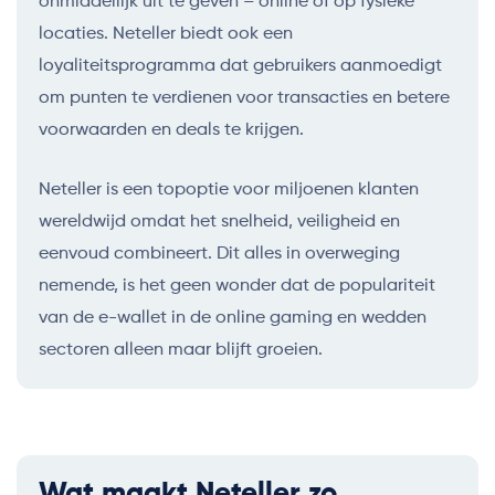
onmiddellijk uit te geven – online of op fysieke
locaties. Neteller biedt ook een
loyaliteitsprogramma dat gebruikers aanmoedigt
om punten te verdienen voor transacties en betere
voorwaarden en deals te krijgen.
Neteller is een topoptie voor miljoenen klanten
wereldwijd omdat het snelheid, veiligheid en
eenvoud combineert. Dit alles in overweging
nemende, is het geen wonder dat de populariteit
van de e-wallet in de online gaming en wedden
sectoren alleen maar blijft groeien.
Wat maakt Neteller zo