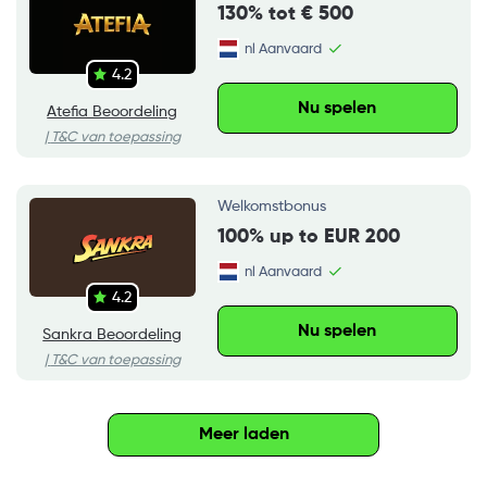
130% tot € 500
nl Aanvaard
4.2
Nu spelen
Atefia Beoordeling
|
T&C van toepassing
Welkomstbonus
100% up to EUR 200
nl Aanvaard
4.2
Nu spelen
Sankra Beoordeling
|
T&C van toepassing
Meer laden