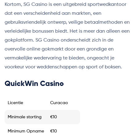
Kortom, SG Casino is een uitgebreid sportwedkantoor
dat een verscheidenheid aan markten, een
gebruiksvriendelijk ontwerp, veilige betaalmethoden en
verleidelijke bonussen biedt. Het is meer dan alleen een
gokplatform. SG Casino onderscheidt zich in de
overvolle online gokmarkt door een grondige en
vermakelijke wedervaring te bieden, ongeacht je
voorkeur voor weddenschappen op sport of boksen.
QuickWin Casino
Licentie
Curacao
Minimale storting
€10
Minimum Opname
€10