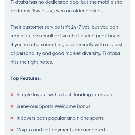
Tikitaka has no dedicated app, but the mobile site
performs flawlessly, even on older devices.
Their customer service isn’t 24/7 yet, but you can
reach out via email or live chat during peak hours.
If you’re after something user-friendly with a splash
of personality and good market diversity, Tikitaka
hits the right notes.
Top Features:
Simple layout with a fast-loading interface
Generous Sports Welcome Bonus
It covers both popular and niche sports
Crypto and fiat payments are accepted