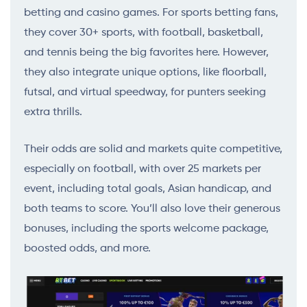
betting and casino games. For sports betting fans,
they cover 30+ sports, with football, basketball,
and tennis being the big favorites here. However,
they also integrate unique options, like floorball,
futsal, and virtual speedway, for punters seeking
extra thrills.
Their odds are solid and markets quite competitive,
especially on football, with over 25 markets per
event, including total goals, Asian handicap, and
both teams to score. You’ll also love their generous
bonuses, including the sports welcome package,
boosted odds, and more.