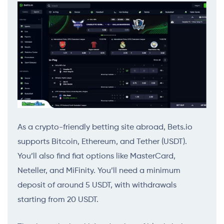
As a crypto-friendly betting site abroad, Bets.io
supports Bitcoin, Ethereum, and Tether (USDT).
You’ll also find fiat options like MasterCard,
Neteller, and MiFinity. You’ll need a minimum
deposit of around 5 USDT, with withdrawals
starting from 20 USDT.