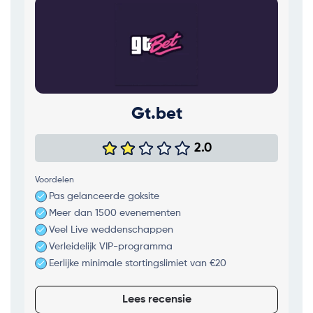
Gt.bet
2.0
Voordelen
Pas gelanceerde goksite
Meer dan 1500 evenementen
Veel Live weddenschappen
Verleidelijk VIP-programma
Eerlijke minimale stortingslimiet van €20
Lees recensie