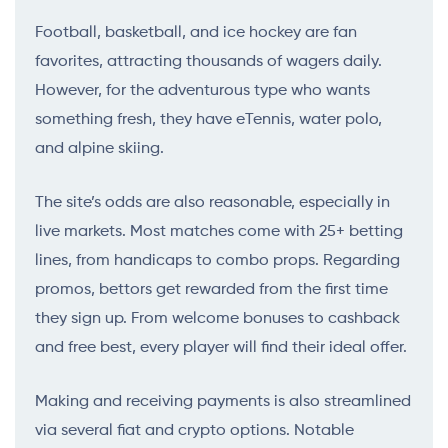
Football, basketball, and ice hockey are fan
favorites, attracting thousands of wagers daily.
However, for the adventurous type who wants
something fresh, they have eTennis, water polo,
and alpine skiing.
The site’s odds are also reasonable, especially in
live markets. Most matches come with 25+ betting
lines, from handicaps to combo props. Regarding
promos, bettors get rewarded from the first time
they sign up. From welcome bonuses to cashback
and free best, every player will find their ideal offer.
Making and receiving payments is also streamlined
via several fiat and crypto options. Notable