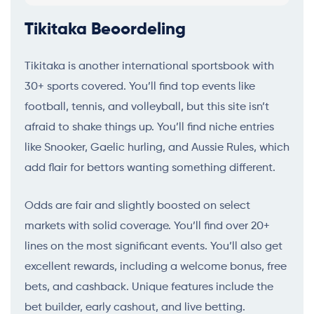
Tikitaka Beoordeling
Tikitaka is another international sportsbook with
30+ sports covered. You’ll find top events like
football, tennis, and volleyball, but this site isn’t
afraid to shake things up. You’ll find niche entries
like Snooker, Gaelic hurling, and Aussie Rules, which
add flair for bettors wanting something different.
Odds are fair and slightly boosted on select
markets with solid coverage. You’ll find over 20+
lines on the most significant events. You’ll also get
excellent rewards, including a welcome bonus, free
bets, and cashback. Unique features include the
bet builder, early cashout, and live betting.