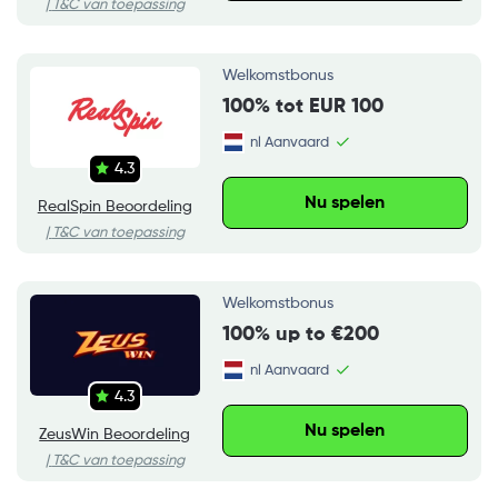
|
T&C van toepassing
Welkomstbonus
100% tot EUR 100
nl Aanvaard
4.3
Nu spelen
RealSpin Beoordeling
|
T&C van toepassing
Welkomstbonus
100% up to €200
nl Aanvaard
4.3
Nu spelen
ZeusWin Beoordeling
|
T&C van toepassing