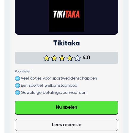
Tikitaka
4.0
Voordelen
Veel opties voor sportweddenschappen
Een sportief welkomstaanbod
Geweldige betalingsvoorwaarden
Nu spelen
Lees recensie