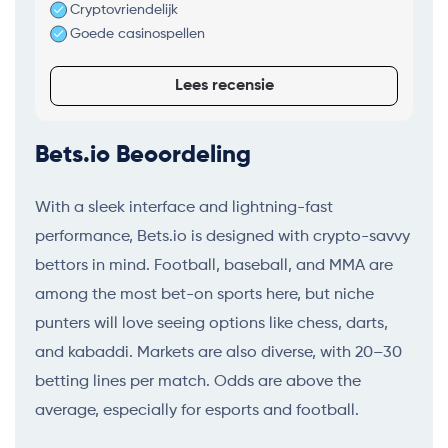
Cryptovriendelijk
Goede casinospellen
Lees recensie
Bets.io Beoordeling
With a sleek interface and lightning-fast
performance, Bets.io is designed with crypto-savvy
bettors in mind. Football, baseball, and MMA are
among the most bet-on sports here, but niche
punters will love seeing options like chess, darts,
and kabaddi. Markets are also diverse, with 20–30
betting lines per match. Odds are above the
average, especially for esports and football.