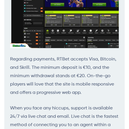
Regarding payments, RTBet accepts Visa, Bitcoin,
and Skrill. The minimum deposit is €10, and the
minimum withdrawal stands at €20. On-the-go
players will love that the site is mobile responsive
and offers a progressive web app.
When you face any hiccups, support is available
24/7 via live chat and email. Live chat is the fastest
method of connecting you to an agent within a