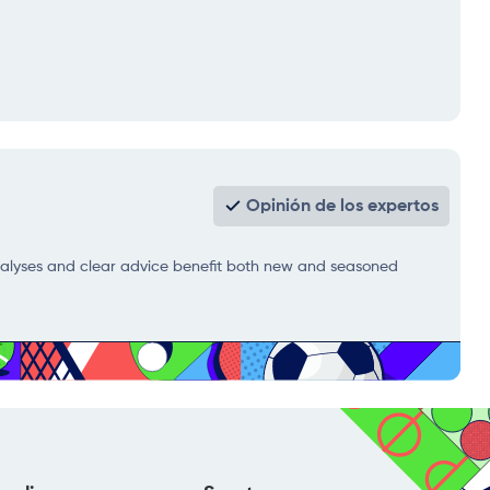
Opinión de los expertos
 analyses and clear advice benefit both new and seasoned