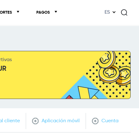
ES
ORTES
PAGOS
tivas
UR
l cliente
Aplicación móvil
Cuenta