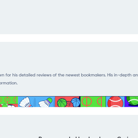
nown for his detailed reviews of the newest bookmakers. His in-depth
ormation.