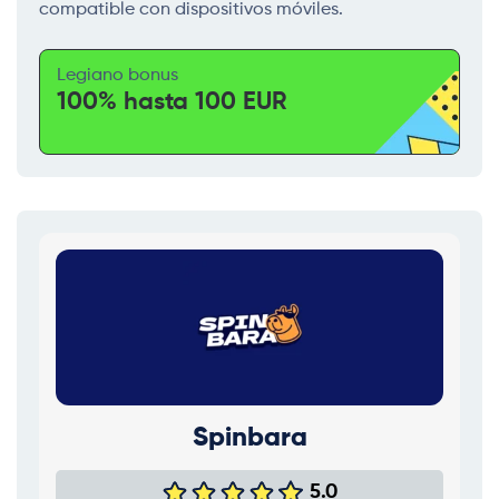
compatible con dispositivos móviles.
Legiano bonus
100% hasta 100 EUR
Spinbara
5.0