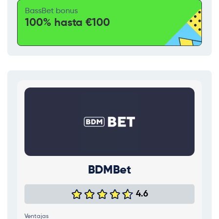
BassBet bonus
100% hasta €100
BDMBet
4.6
Ventajas