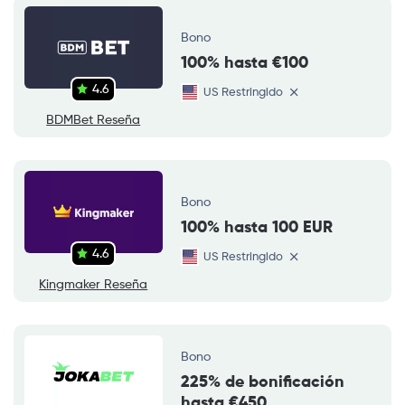
Bono
100% hasta €100
4.6
US Restringido
BDMBet Reseña
Bono
100% hasta 100 EUR
4.6
US Restringido
Kingmaker Reseña
Bono
225% de bonificación
hasta €450