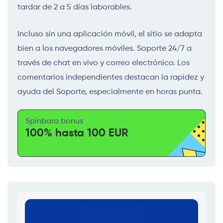
tardar de 2 a 5 días laborables.
Incluso sin una aplicación móvil, el sitio se adapta
bien a los navegadores móviles. Soporte 24/7 a
través de chat en vivo y correo electrónico. Los
comentarios independientes destacan la rapidez y
ayuda del Soporte, especialmente en horas punta.
Spinbara bonus
100% hasta 100 EUR