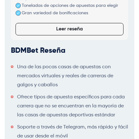
Toneladas de opciones de apuestas para elegir
Gran variedad de bonificaciones
Leer reseña
BDMBet Reseña
Una de las pocas casas de apuestas con
mercados virtuales y reales de carreras de
galgos y caballos
Ofrece tipos de apuesta específicos para cada
carrera que no se encuentran en la mayoría de
las casas de apuestas deportivas estándar
Soporte a través de Telegram, más rápido y fácil
de usar desde el móvil