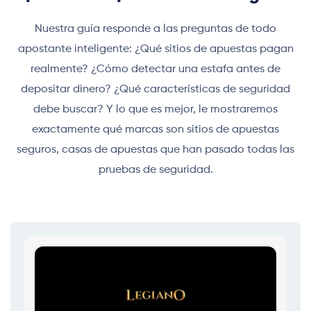
Nuestra guía responde a las preguntas de todo
apostante inteligente: ¿Qué sitios de apuestas pagan
realmente? ¿Cómo detectar una estafa antes de
depositar dinero? ¿Qué características de seguridad
debe buscar? Y lo que es mejor, le mostraremos
exactamente qué marcas son sitios de apuestas
seguros, casas de apuestas que han pasado todas las
pruebas de seguridad.