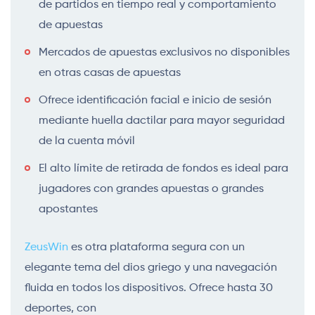
de partidos en tiempo real y comportamiento
de apuestas
Mercados de apuestas exclusivos no disponibles
en otras casas de apuestas
Ofrece identificación facial e inicio de sesión
mediante huella dactilar para mayor seguridad
de la cuenta móvil
El alto límite de retirada de fondos es ideal para
jugadores con grandes apuestas o grandes
apostantes
ZeusWin
es otra plataforma segura con un
elegante tema del dios griego y una navegación
fluida en todos los dispositivos. Ofrece hasta 30
deportes, con