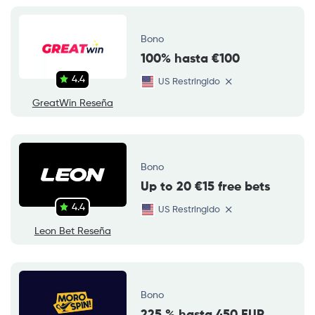
Bono
100% hasta €100
4.4
US Restringido
GreatWin Reseña
Bono
Up to 20 €15 free bets
4.4
US Restringido
Leon Bet Reseña
Bono