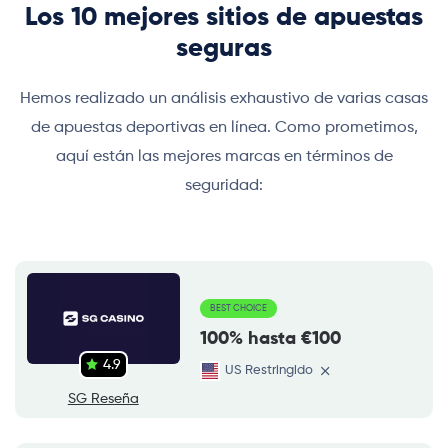
Los 10 mejores sitios de apuestas
seguras
Hemos realizado un análisis exhaustivo de varias casas
de apuestas deportivas en línea. Como prometimos,
aquí están las mejores marcas en términos de
seguridad:
BEST CHOICE
100% hasta €100
4.9
US Restringido
SG Reseña