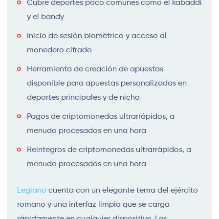
Cubre deportes poco comunes como el kabaddi
y el bandy
Inicio de sesión biométrico y acceso al
monedero cifrado
Herramienta de creación de apuestas
disponible para apuestas personalizadas en
deportes principales y de nicho
Pagos de criptomonedas ultrarrápidos, a
menudo procesados en una hora
Reintegros de criptomonedas ultrarrápidos, a
menudo procesados en una hora
Legiano
cuenta con un elegante tema del ejército
romano y una interfaz limpia que se carga