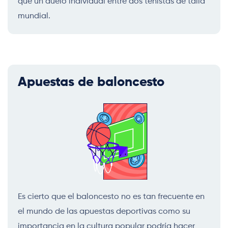
que un duelo individual entre dos tenistas de talla
mundial.
Apuestas de baloncesto
Es cierto que el baloncesto no es tan frecuente en
el mundo de las apuestas deportivas como su
importancia en la cultura popular podría hacer