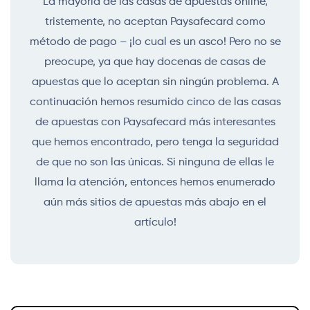
La mayoría de las casas de apuestas online,
tristemente, no aceptan Paysafecard como
método de pago – ¡lo cual es un asco! Pero no se
preocupe, ya que hay docenas de casas de
apuestas que lo aceptan sin ningún problema. A
continuación hemos resumido cinco de las casas
de apuestas con Paysafecard más interesantes
que hemos encontrado, pero tenga la seguridad
de que no son las únicas. Si ninguna de ellas le
llama la atención, entonces hemos enumerado
aún más sitios de apuestas más abajo en el
artículo!