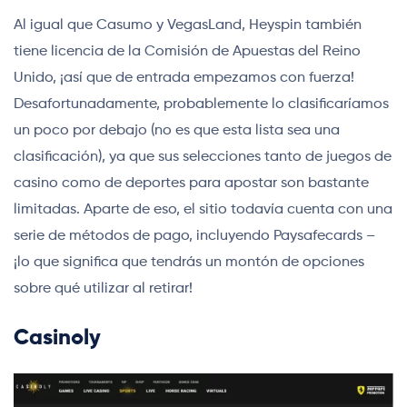
Al igual que Casumo y VegasLand, Heyspin también
tiene licencia de la Comisión de Apuestas del Reino
Unido, ¡así que de entrada empezamos con fuerza!
Desafortunadamente, probablemente lo clasificaríamos
un poco por debajo (no es que esta lista sea una
clasificación), ya que sus selecciones tanto de juegos de
casino como de deportes para apostar son bastante
limitadas. Aparte de eso, el sitio todavía cuenta con una
serie de métodos de pago, incluyendo Paysafecards –
¡lo que significa que tendrás un montón de opciones
sobre qué utilizar al retirar!
Casinoly