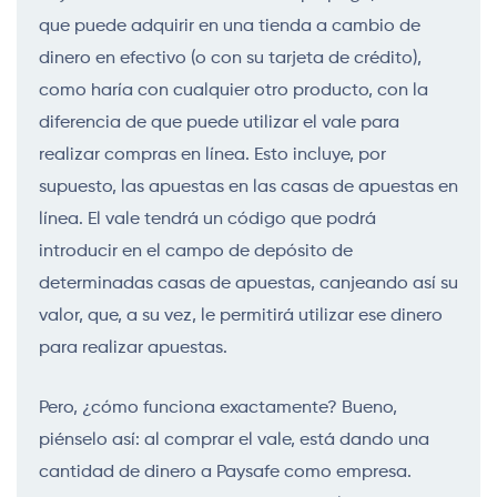
que puede adquirir en una tienda a cambio de
dinero en efectivo (o con su tarjeta de crédito),
como haría con cualquier otro producto, con la
diferencia de que puede utilizar el vale para
realizar compras en línea. Esto incluye, por
supuesto, las apuestas en las casas de apuestas en
línea. El vale tendrá un código que podrá
introducir en el campo de depósito de
determinadas casas de apuestas, canjeando así su
valor, que, a su vez, le permitirá utilizar ese dinero
para realizar apuestas.
Pero, ¿cómo funciona exactamente? Bueno,
piénselo así: al comprar el vale, está dando una
cantidad de dinero a Paysafe como empresa.