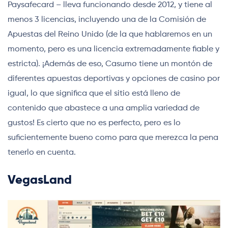
Paysafecard – lleva funcionando desde 2012, y tiene al
menos 3 licencias, incluyendo una de la Comisión de
Apuestas del Reino Unido (de la que hablaremos en un
momento, pero es una licencia extremadamente fiable y
estricta). ¡Además de eso, Casumo tiene un montón de
diferentes apuestas deportivas y opciones de casino por
igual, lo que significa que el sitio está lleno de
contenido que abastece a una amplia variedad de
gustos! Es cierto que no es perfecto, pero es lo
suficientemente bueno como para que merezca la pena
tenerlo en cuenta.
VegasLand