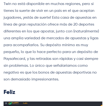
Twin no está disponible en muchas regiones, pero si
tienes la suerte de vivir en un país en el que aceptan
jugadores, ¡estás de suerte! Esta casa de apuestas en
línea de gran reputación ofrece más de 20 deportes
diferentes en los que apostar, junto con (naturalmente)
una amplia variedad de mercados de apuestas y ligas
para acompañarlos. Su depósito mínimo es muy
pequeño, lo que lo hace perfecto para un depósito de
Paysafecard, y las retiradas son rápidas y casi siempre
sin problemas. Lo único que señalaríamos como
negativo es que los bonos de apuestas deportivas no
son demasiado impresionantes.
Feliz