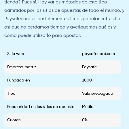
tienda? Pues sí. Hay varios métodos de este tipo
admitidos por los sitios de apuestas de todo el mundo, y
Paysafecard es posiblemente el más popular entre ellos,
así que no perdamos tiempo y averigüemos qué es y
cómo puede utilizarlo para apostar.
Sitio web
paysafecard.com
Empresa matriz
Paysafe
Fundada en
2000
Tipo
Vale prepagado
Popularidad en los sitios de apuestas
Media
Cuotas
0%