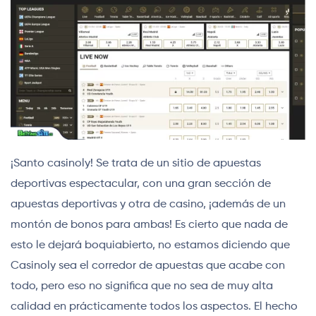
¡Santo casinoly! Se trata de un sitio de apuestas
deportivas espectacular, con una gran sección de
apuestas deportivas y otra de casino, ¡además de un
montón de bonos para ambas! Es cierto que nada de
esto le dejará boquiabierto, no estamos diciendo que
Casinoly sea el corredor de apuestas que acabe con
todo, pero eso no significa que no sea de muy alta
calidad en prácticamente todos los aspectos. El hecho