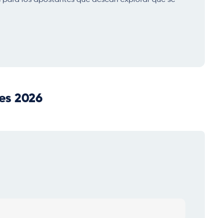
les 2026