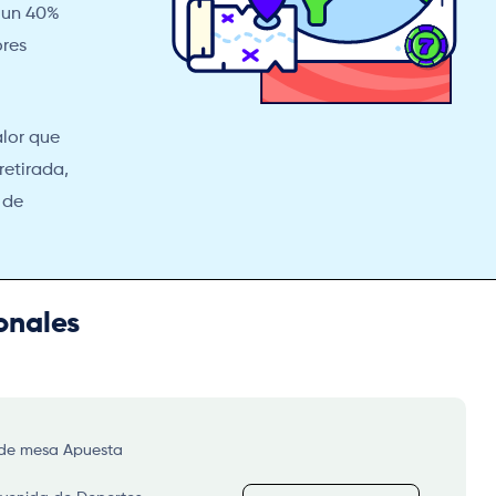
n un 40%
ores
alor que
etirada,
 de
onales
 de mesa Apuesta