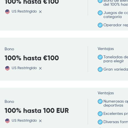
100% hasta €100
Bono de Bien
del 100% has
US Restringido
Juegos de ca
categoría
Operador re
Ventajas
Bono
100% hasta €100
Toneladas de
para elegir
US Restringido
Gran varieda
Ventajas
Numerosas o
Bono
deportivas
100% hasta 100 EUR
Excelentes p
US Restringido
Diversas for