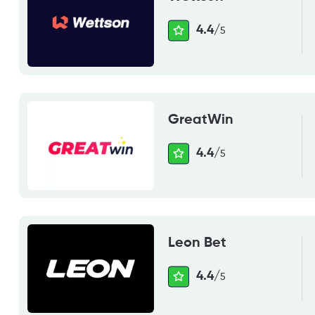
4.4/
5
GreatWin
4.4/
5
Leon Bet
4.4/
5