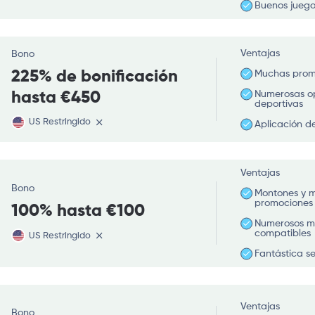
Buenos juego
Ventajas
Bono
225% de bonificación
Muchas prom
hasta €450
Numerosas o
deportivas
US Restringido
Aplicación d
Ventajas
Bono
Montones y 
promociones
100% hasta €100
Numerosos m
compatibles
US Restringido
Fantástica s
Ventajas
Bono