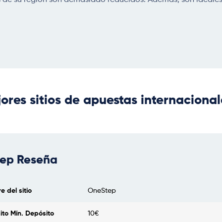
ores sitios de apuestas internaciona
ep Reseña
 del sitio
OneStep
to Mín. Depósito
10€