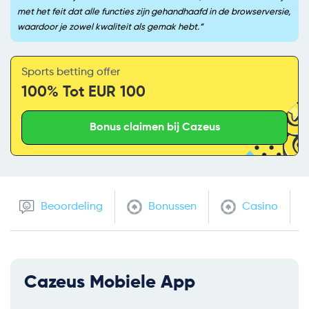
met het feit dat alle functies zijn gehandhaafd in de browserversie,
waardoor je zowel kwaliteit als gemak hebt.
Sports betting offer
100% Tot EUR 100
Bonus claimen bij Cazeus
Beoordeling
Bonussen
Casino
Cazeus Mobiele App