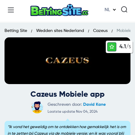
NL
Betting Site
Wedden sites Nederland
Cazeus
Mobiele 
4.1/
5
Cazeus Mobiele app
Geschreven door:
David Kane
Laatste update Nov 04, 2024
Ik vond het geweldig om te ontdekken hoe gemakkelijk het is om
in te zetten bij Cazeus via de mobiele versie; en ik was vooral blij