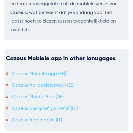
en features weggelaten uit de mobiele versie van
Cazeus, wat betekent dat je vandaag voor het
laatst hoeft te kiezen tussen toegankelijkheid en
kwaliteit.
Cazeus Mobiele app in other lanugages
Cazeus Mobiele app (EN)
Cazeus Aplicación móvil (ES)
Cazeus Mobile App (DE)
Cazeus Εφαρμογή για κινητά (EL)
Cazeus App mobile (IT)