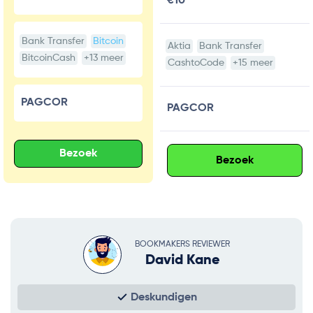
€10
Bank Transfer
Bitcoin
Aktia
Bank Transfer
BitcoinCash
+13 meer
CashtoCode
+15 meer
PAGCOR
PAGCOR
Bezoek
Bezoek
BOOKMAKERS REVIEWER
David Kane
Deskundigen