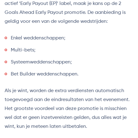
actief ‘Early Payout (EP)’ label, maak je kans op de 2
Goals Ahead Early Payout promotie. De aanbieding is
geldig voor een van de volgende wedstrijden:
Enkel weddenschappen;
Multi-bets;
Systeemweddenschappen;
Bet Builder weddenschappen.
Als je wint, worden de extra verdiensten automatisch
toegevoegd aan de eindresultaten van het evenement.
Het grootste voordeel van deze promotie is misschien
wel dat er geen inzetvereisten gelden, dus alles wat je
wint, kun je meteen laten uitbetalen.