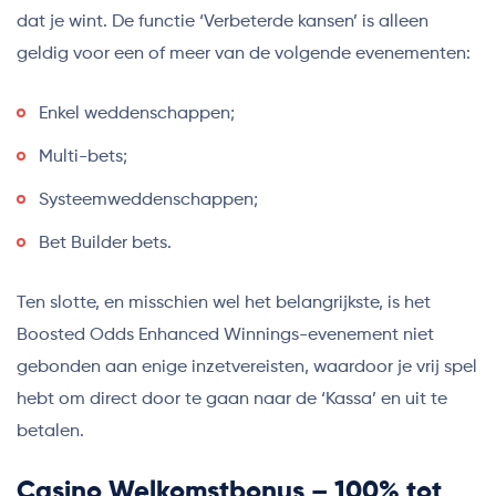
dat je wint. De functie ‘Verbeterde kansen’ is alleen
geldig voor een of meer van de volgende evenementen:
Enkel weddenschappen;
Multi-bets;
Systeemweddenschappen;
Bet Builder bets.
Ten slotte, en misschien wel het belangrijkste, is het
Boosted Odds Enhanced Winnings-evenement niet
gebonden aan enige inzetvereisten, waardoor je vrij spel
hebt om direct door te gaan naar de ‘Kassa’ en uit te
betalen.
Casino Welkomstbonus – 100% tot