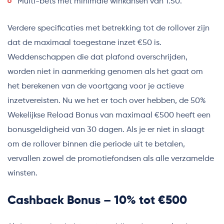
Multi-bets met minimale winkansen van 1.50.
Verdere specificaties met betrekking tot de rollover zijn
dat de maximaal toegestane inzet €50 is.
Weddenschappen die dat plafond overschrijden,
worden niet in aanmerking genomen als het gaat om
het berekenen van de voortgang voor je actieve
inzetvereisten. Nu we het er toch over hebben, de 50%
Wekelijkse Reload Bonus van maximaal €500 heeft een
bonusgeldigheid van 30 dagen. Als je er niet in slaagt
om de rollover binnen die periode uit te betalen,
vervallen zowel de promotiefondsen als alle verzamelde
winsten.
Cashback Bonus – 10% tot €500