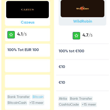
WildRobin
Cazeus
4.1/
5
4.7/
5
100% Tot EUR 100
100% tot €100
€10
€10
Bank Transfer
Bitcoin
Aktia
Bank Transfer
BitcoinCash
+13 meer
CashtoCode
+15 meer