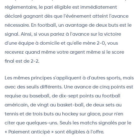
réglementaire, le pari éligible est immédiatement
déclaré gagnant dès que l'événement atteint l'avance
nécessaire. En football, un avantage de deux buts est le
signal. Ainsi, si vous pariez à l'avance sur la victoire
d'une équipe à domicile et qu'elle mène 2-0, vous
recevrez quand même votre argent même si le score
final est de 2-2.
Les mêmes principes s'appliquent à d'autres sports, mais
avec des seuils différents. Une avance de cinq points est
requise au baseball, de dix-sept points au football
américain, de vingt au basket-ball, de deux sets au
tennis et de trois buts au hockey sur glace, pour n'en
citer que quelques-uns. Seuls les matchs signalés par le
« Paiement anticipé » sont éligibles à l'offre.