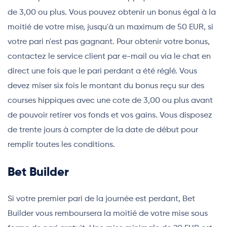
de 3,00 ou plus. Vous pouvez obtenir un bonus égal à la
moitié de votre mise, jusqu'à un maximum de 50 EUR, si
votre pari n'est pas gagnant. Pour obtenir votre bonus,
contactez le service client par e-mail ou via le chat en
direct une fois que le pari perdant a été réglé. Vous
devez miser six fois le montant du bonus reçu sur des
courses hippiques avec une cote de 3,00 ou plus avant
de pouvoir retirer vos fonds et vos gains. Vous disposez
de trente jours à compter de la date de début pour
remplir toutes les conditions.
Bet Builder
Si votre premier pari de la journée est perdant, Bet
Builder vous remboursera la moitié de votre mise sous