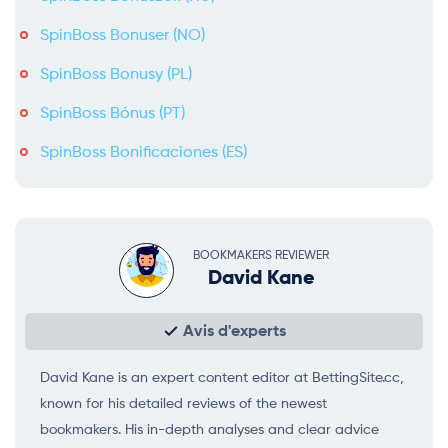
SpinBoss Bonuser (NO)
SpinBoss Bonusy (PL)
SpinBoss Bónus (PT)
SpinBoss Bonificaciones (ES)
BOOKMAKERS REVIEWER
David Kane
Avis d'experts
David Kane is an expert content editor at BettingSite.cc,
known for his detailed reviews of the newest
bookmakers. His in-depth analyses and clear advice