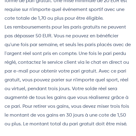
forme de pari gratuit. Une mise minimale de 20 EUR est
requise sur n'importe quel événement sportif avec une
cote totale de 1,70 ou plus pour être éligible.
Les remboursements pour les paris gratuits ne peuvent
pas dépasser 50 EUR. Vous ne pouvez en bénéficier
qu'une fois par semaine, et seuls les paris placés avec de
l'argent réel sont pris en compte. Une fois le pari perdu
réglé, contactez le service client via le chat en direct ou
par e-mail pour obtenir votre pari gratuit. Avec ce pari
gratuit, vous pouvez parier sur n'importe quel sport, réel
ou virtuel, pendant trois jours. Votre solde réel sera
augmenté de tous les gains que vous réaliserez grâce à
ce pari. Pour retirer vos gains, vous devez miser trois fois
le montant de vos gains en 30 jours à une cote de 1,50
ou plus. Le montant total du pari gratuit doit être misé.