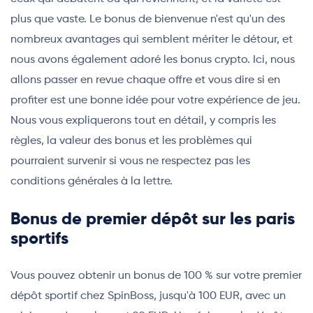
plus que vaste. Le bonus de bienvenue n'est qu'un des
nombreux avantages qui semblent mériter le détour, et
nous avons également adoré les bonus crypto. Ici, nous
allons passer en revue chaque offre et vous dire si en
profiter est une bonne idée pour votre expérience de jeu.
Nous vous expliquerons tout en détail, y compris les
règles, la valeur des bonus et les problèmes qui
pourraient survenir si vous ne respectez pas les
conditions générales à la lettre.
Bonus de premier dépôt sur les paris
sportifs
Vous pouvez obtenir un bonus de 100 % sur votre premier
dépôt sportif chez SpinBoss, jusqu'à 100 EUR, avec un