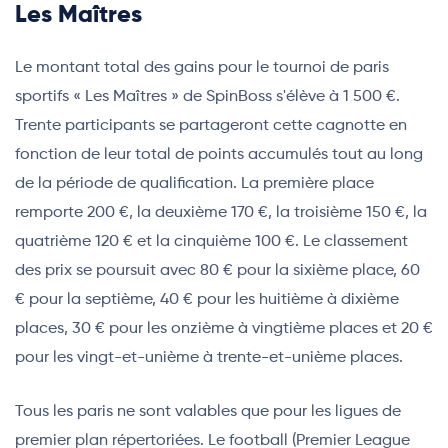
Les Maîtres
Le montant total des gains pour le tournoi de paris
sportifs « Les Maîtres » de SpinBoss s'élève à 1 500 €.
Trente participants se partageront cette cagnotte en
fonction de leur total de points accumulés tout au long
de la période de qualification. La première place
remporte 200 €, la deuxième 170 €, la troisième 150 €, la
quatrième 120 € et la cinquième 100 €. Le classement
des prix se poursuit avec 80 € pour la sixième place, 60
€ pour la septième, 40 € pour les huitième à dixième
places, 30 € pour les onzième à vingtième places et 20 €
pour les vingt-et-unième à trente-et-unième places.
Tous les paris ne sont valables que pour les ligues de
premier plan répertoriées. Le football (Premier League