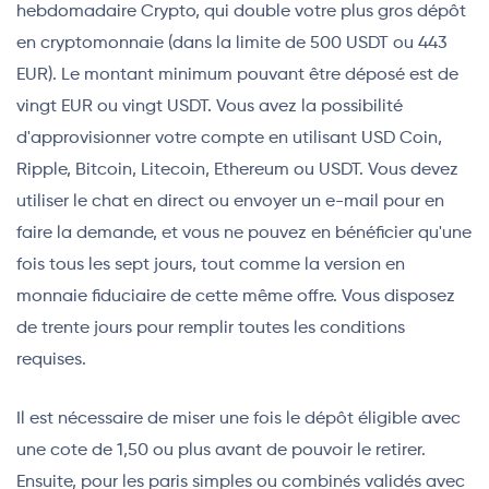
hebdomadaire Crypto, qui double votre plus gros dépôt
en cryptomonnaie (dans la limite de 500 USDT ou 443
EUR). Le montant minimum pouvant être déposé est de
vingt EUR ou vingt USDT. Vous avez la possibilité
d'approvisionner votre compte en utilisant USD Coin,
Ripple, Bitcoin, Litecoin, Ethereum ou USDT. Vous devez
utiliser le chat en direct ou envoyer un e-mail pour en
faire la demande, et vous ne pouvez en bénéficier qu'une
fois tous les sept jours, tout comme la version en
monnaie fiduciaire de cette même offre. Vous disposez
de trente jours pour remplir toutes les conditions
requises.
Il est nécessaire de miser une fois le dépôt éligible avec
une cote de 1,50 ou plus avant de pouvoir le retirer.
Ensuite, pour les paris simples ou combinés validés avec