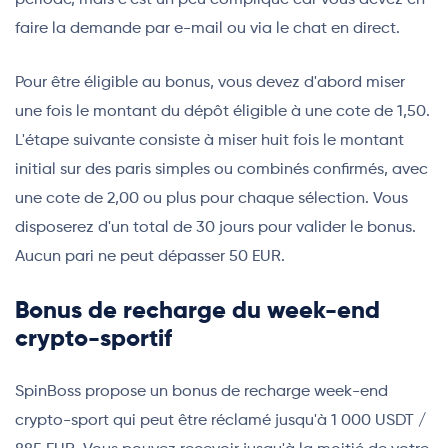
faire la demande par e-mail ou via le chat en direct.
Pour être éligible au bonus, vous devez d'abord miser
une fois le montant du dépôt éligible à une cote de 1,50.
L'étape suivante consiste à miser huit fois le montant
initial sur des paris simples ou combinés confirmés, avec
une cote de 2,00 ou plus pour chaque sélection. Vous
disposerez d'un total de 30 jours pour valider le bonus.
Aucun pari ne peut dépasser 50 EUR.
Bonus de recharge du week-end
crypto-sportif
SpinBoss propose un bonus de recharge week-end
crypto-sport qui peut être réclamé jusqu'à 1 000 USDT /