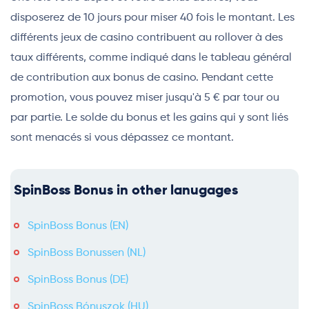
disposerez de 10 jours pour miser 40 fois le montant. Les
différents jeux de casino contribuent au rollover à des
taux différents, comme indiqué dans le tableau général
de contribution aux bonus de casino. Pendant cette
promotion, vous pouvez miser jusqu'à 5 € par tour ou
par partie. Le solde du bonus et les gains qui y sont liés
sont menacés si vous dépassez ce montant.
SpinBoss Bonus in other lanugages
SpinBoss Bonus (EN)
SpinBoss Bonussen (NL)
SpinBoss Bonus (DE)
SpinBoss Bónuszok (HU)