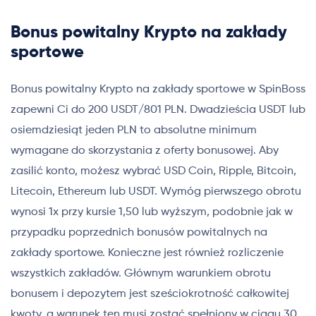
Bonus powitalny Krypto na zakłady
sportowe
Bonus powitalny Krypto na zakłady sportowe w SpinBoss
zapewni Ci do 200 USDT/801 PLN. Dwadzieścia USDT lub
osiemdziesiąt jeden PLN to absolutne minimum
wymagane do skorzystania z oferty bonusowej. Aby
zasilić konto, możesz wybrać USD Coin, Ripple, Bitcoin,
Litecoin, Ethereum lub USDT. Wymóg pierwszego obrotu
wynosi 1x przy kursie 1,50 lub wyższym, podobnie jak w
przypadku poprzednich bonusów powitalnych na
zakłady sportowe. Konieczne jest również rozliczenie
wszystkich zakładów. Głównym warunkiem obrotu
bonusem i depozytem jest sześciokrotność całkowitej
kwoty, a warunek ten musi zostać spełniony w ciągu 30