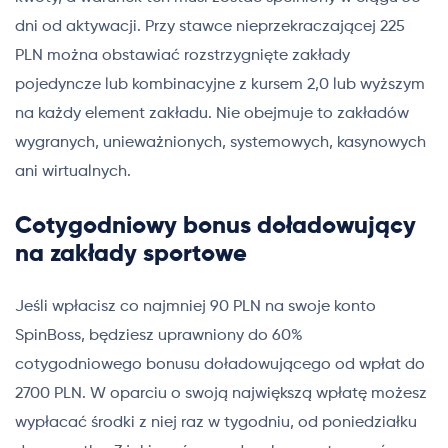
dni od aktywacji. Przy stawce nieprzekraczającej 225
PLN można obstawiać rozstrzygnięte zakłady
pojedyncze lub kombinacyjne z kursem 2,0 lub wyższym
na każdy element zakładu. Nie obejmuje to zakładów
wygranych, unieważnionych, systemowych, kasynowych
ani wirtualnych.
Cotygodniowy bonus doładowujący
na zakłady sportowe
Jeśli wpłacisz co najmniej 90 PLN na swoje konto
SpinBoss, będziesz uprawniony do 60%
cotygodniowego bonusu doładowującego od wpłat do
2700 PLN. W oparciu o swoją największą wpłatę możesz
wypłacać środki z niej raz w tygodniu, od poniedziałku