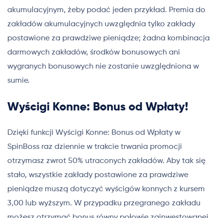
akumulacyjnym, żeby podać jeden przykład. Premia do
zakładów akumulacyjnych uwzględnia tylko zakłady
postawione za prawdziwe pieniądze; żadna kombinacja
darmowych zakładów, środków bonusowych ani
wygranych bonusowych nie zostanie uwzględniona w
sumie.
Wyścigi Konne: Bonus od Wpłaty!
Dzięki funkcji Wyścigi Konne: Bonus od Wpłaty w
SpinBoss raz dziennie w trakcie trwania promocji
otrzymasz zwrot 50% utraconych zakładów. Aby tak się
stało, wszystkie zakłady postawione za prawdziwe
pieniądze muszą dotyczyć wyścigów konnych z kursem
3,00 lub wyższym. W przypadku przegranego zakładu
możesz otrzymać bonus równy połowie zainwestowanej