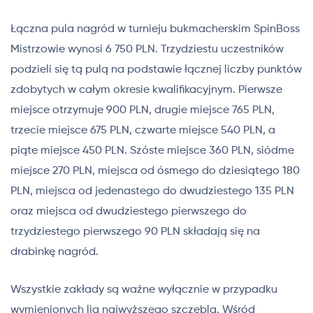
Łączna pula nagród w turnieju bukmacherskim SpinBoss
Mistrzowie wynosi 6 750 PLN. Trzydziestu uczestników
podzieli się tą pulą na podstawie łącznej liczby punktów
zdobytych w całym okresie kwalifikacyjnym. Pierwsze
miejsce otrzymuje 900 PLN, drugie miejsce 765 PLN,
trzecie miejsce 675 PLN, czwarte miejsce 540 PLN, a
piąte miejsce 450 PLN. Szóste miejsce 360 PLN, siódme
miejsce 270 PLN, miejsca od ósmego do dziesiątego 180
PLN, miejsca od jedenastego do dwudziestego 135 PLN
oraz miejsca od dwudziestego pierwszego do
trzydziestego pierwszego 90 PLN składają się na
drabinkę nagród.
Wszystkie zakłady są ważne wyłącznie w przypadku
wymienionych lig najwyższego szczebla. Wśród