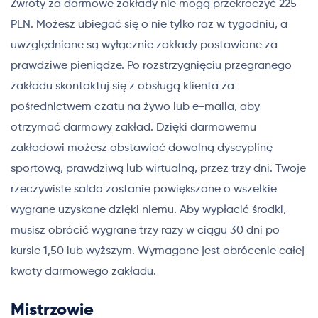
Zwroty za darmowe zakłady nie mogą przekroczyć 225
PLN. Możesz ubiegać się o nie tylko raz w tygodniu, a
uwzględniane są wyłącznie zakłady postawione za
prawdziwe pieniądze. Po rozstrzygnięciu przegranego
zakładu skontaktuj się z obsługą klienta za
pośrednictwem czatu na żywo lub e-maila, aby
otrzymać darmowy zakład. Dzięki darmowemu
zakładowi możesz obstawiać dowolną dyscyplinę
sportową, prawdziwą lub wirtualną, przez trzy dni. Twoje
rzeczywiste saldo zostanie powiększone o wszelkie
wygrane uzyskane dzięki niemu. Aby wypłacić środki,
musisz obrócić wygrane trzy razy w ciągu 30 dni po
kursie 1,50 lub wyższym. Wymagane jest obrócenie całej
kwoty darmowego zakładu.
Mistrzowie