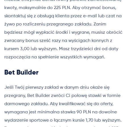
kwoty, maksymalnie do 225 PLN. Aby otrzymać bonus,
skontaktuj się z obsługą klienta przez e-mail lub czat na
żywo po rozliczeniu przegranego zakładu. Zanim
będziesz mógł wypłacić środki i wygrane, musisz obrócić
zwracany bonus sześć razy na wyścigach konnych z
kursem 3,00 lub wyższym. Masz trzydzieści dni od daty
rozpoczęcia na spełnienie wszystkich wymagań.
Bet Builder
Jeśli Twój pierwszy zakład w danym dniu okaże się
przegrany, Bet Builder zwróci Ci połowę stawki w formie
darmowego zakładu. Aby kwalifikować się do oferty,
wymagana jest minimalna stawka 90 PLN na dowolne
wydarzenie sportowe o łącznym kursie 1,70 lub wyższym.