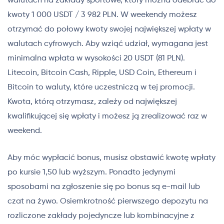
walutach na zakłady sportowe, który można odebrać do
kwoty 1 000 USDT / 3 982 PLN. W weekendy możesz
otrzymać do połowy kwoty swojej największej wpłaty w
walutach cyfrowych. Aby wziąć udział, wymagana jest
minimalna wpłata w wysokości 20 USDT (81 PLN).
Litecoin, Bitcoin Cash, Ripple, USD Coin, Ethereum i
Bitcoin to waluty, które uczestniczą w tej promocji.
Kwota, którą otrzymasz, zależy od największej
kwalifikującej się wpłaty i możesz ją zrealizować raz w
weekend.
Aby móc wypłacić bonus, musisz obstawić kwotę wpłaty
po kursie 1,50 lub wyższym. Ponadto jedynymi
sposobami na zgłoszenie się po bonus są e-mail lub
czat na żywo. Osiemkrotność pierwszego depozytu na
rozliczone zakłady pojedyncze lub kombinacyjne z