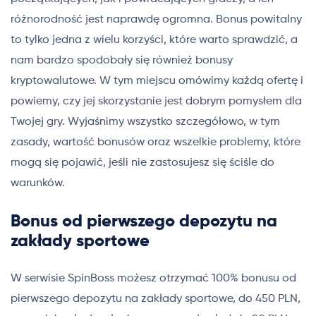
różnorodność jest naprawdę ogromna. Bonus powitalny
to tylko jedna z wielu korzyści, które warto sprawdzić, a
nam bardzo spodobały się również bonusy
kryptowalutowe. W tym miejscu omówimy każdą ofertę i
powiemy, czy jej skorzystanie jest dobrym pomysłem dla
Twojej gry. Wyjaśnimy wszystko szczegółowo, w tym
zasady, wartość bonusów oraz wszelkie problemy, które
mogą się pojawić, jeśli nie zastosujesz się ściśle do
warunków.
Bonus od pierwszego depozytu na
zakłady sportowe
W serwisie SpinBoss możesz otrzymać 100% bonusu od
pierwszego depozytu na zakłady sportowe, do 450 PLN,