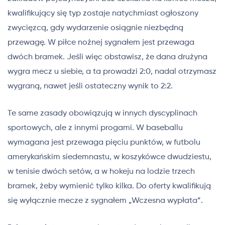
kwalifikujący się typ zostaje natychmiast ogłoszony
zwycięzcą, gdy wydarzenie osiągnie niezbędną
przewagę. W piłce nożnej sygnałem jest przewaga
dwóch bramek. Jeśli więc obstawisz, że dana drużyna
wygra mecz u siebie, a ta prowadzi 2:0, nadal otrzymasz
wygraną, nawet jeśli ostateczny wynik to 2:2.
Te same zasady obowiązują w innych dyscyplinach
sportowych, ale z innymi progami. W baseballu
wymagana jest przewaga pięciu punktów, w futbolu
amerykańskim siedemnastu, w koszykówce dwudziestu,
w tenisie dwóch setów, a w hokeju na lodzie trzech
bramek, żeby wymienić tylko kilka. Do oferty kwalifikują
się wyłącznie mecze z sygnałem „Wczesna wypłata”.