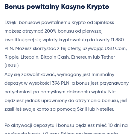
Bonus powitalny Kasyno Krypto
Dzięki bonusowi powitalnemu Krypto od SpinBoss
możesz otrzymać 200% bonusu od pierwszej
kwalifikującej się wpłaty kryptowalutą do kwoty 11 880
PLN. Możesz skorzystać z tej oferty, używając USD Coin,
Ripple, Litecoin, Bitcoin Cash, Ethereum lub Tether
(USDT).
Aby się zakwalifikować, wymagany jest minimalny
depozyt w wysokości 396 PLN, a bonus jest przyznawany
natychmiast po pomyślnym dokonaniu wpłaty. Nie
będziesz jednak uprawniony do otrzymania bonusu, jeśli
zasiliłeś swoje konto za pomocą Skrill lub Neteller.
Po aktywacji depozytu i bonusu będziesz mieć 10 dni na