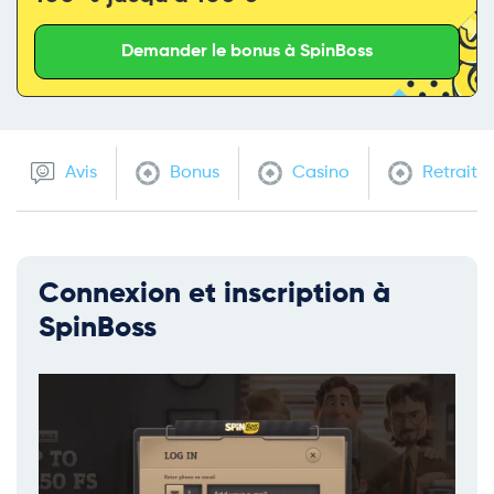
Demander le bonus à SpinBoss
Avis
Bonus
Casino
Retrait
Connexion et inscription à
SpinBoss