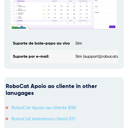
Suporte de bate-papo ao vivo
Sim
Suporte por e-mail:
Sim (
support@robocat.com
)
RoboCat Apoio ao cliente in other
lanugages
RoboCat Apoio ao cliente (EN)
RoboCat Assistenza clienti (IT)