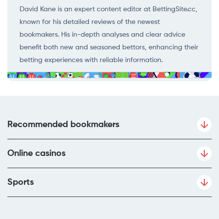
David Kane is an expert content editor at BettingSite.cc,
known for his detailed reviews of the newest
bookmakers. His in-depth analyses and clear advice
benefit both new and seasoned bettors, enhancing their
betting experiences with reliable information.
Recommended bookmakers
Online casinos
Sports