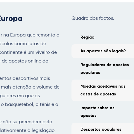
Europa
Quadro dos factos.
r na Europa que remonta a
Região
culos como lutas de
As apostas são legais?
continente é um viveiro de
o de apostas online do
Reguladores de apostas
populares
entos desportivos mais
Moedas aceitáveis nas
i mais atenção e volume de
casas de apostas
opulares em que os
o basquetebol, o ténis e o
Imposto sobre as
apostas
te não surpreendem pelo
Desportos populares
lativamente à legislação,