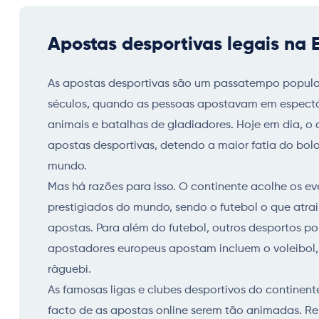
Apostas desportivas legais na 
As apostas desportivas são um passatempo popula
séculos, quando as pessoas apostavam em espectá
animais e batalhas de gladiadores. Hoje em dia, o 
apostas desportivas, detendo a maior fatia do bol
mundo.
Mas há razões para isso. O continente acolhe os ev
prestigiados do mundo, sendo o futebol o que atra
apostas. Para além do futebol, outros desportos p
apostadores europeus apostam incluem o voleibol, 
râguebi.
As famosas ligas e clubes desportivos do continen
facto de as apostas online serem tão animadas. Re