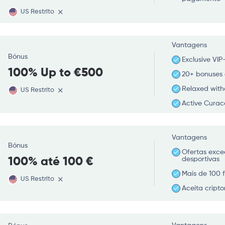
US Restrito
Vantagens
Bónus
Exclusive VIP
100% Up to €500
20+ bonuses 
Relaxed withd
US Restrito
Active Curac
Vantagens
Bónus
Ofertas exce
100% até 100 €
desportivas
Mais de 100 
US Restrito
Aceita cript