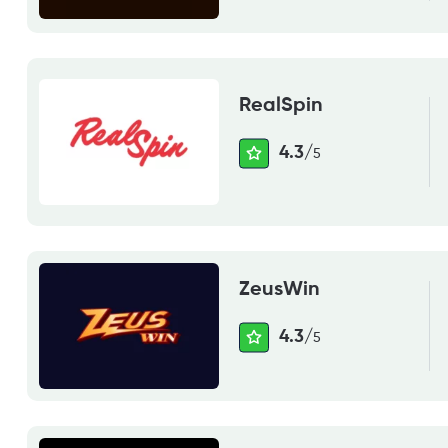
RealSpin
4.3/
5
ZeusWin
4.3/
5