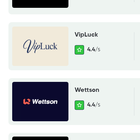
VipLuck
4.4/
5
Wettson
4.4/
5