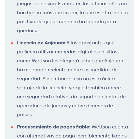
juegos de casino. Es más, en los últimos años no
han hecho más que crecer, lo que es otro indicio
positivo de que el negocio ha llegado para
quedarse.
Licencia de Anjouan:
A los apostantes que
prefieren utilizar monedas digitales en sitios
como Wettson les alegrará saber que Anjouan
ha mejorado recientemente sus medidas de
seguridad. Sin embargo, esa no es la única
ventaja de la licencia, ya que también ofrece
una seguridad relativa, da soporte a cientos de
operadores de juegos y cubre decenas de
países.
Procesamiento de pagos fiable
: Wettson cuenta
con alternativas de pago increíblemente fiables