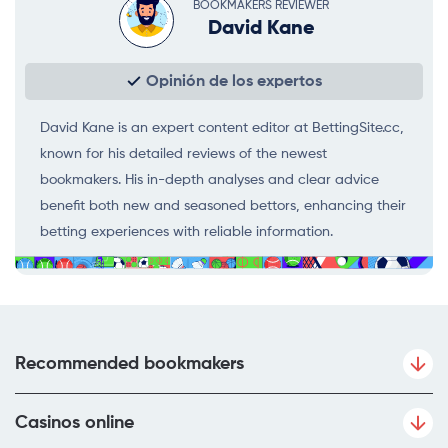
BOOKMAKERS REVIEWER
David Kane
Opinión de los expertos
David Kane is an expert content editor at BettingSite.cc,
known for his detailed reviews of the newest
bookmakers. His in-depth analyses and clear advice
benefit both new and seasoned bettors, enhancing their
betting experiences with reliable information.
Recommended bookmakers
Casinos online