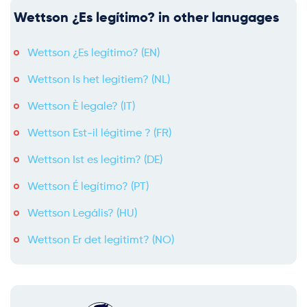
Wettson ¿Es legítimo? in other lanugages
Wettson ¿Es legítimo? (EN)
Wettson Is het legitiem? (NL)
Wettson È legale? (IT)
Wettson Est-il légitime ? (FR)
Wettson Ist es legitim? (DE)
Wettson É legítimo? (PT)
Wettson Legális? (HU)
Wettson Er det legitimt? (NO)