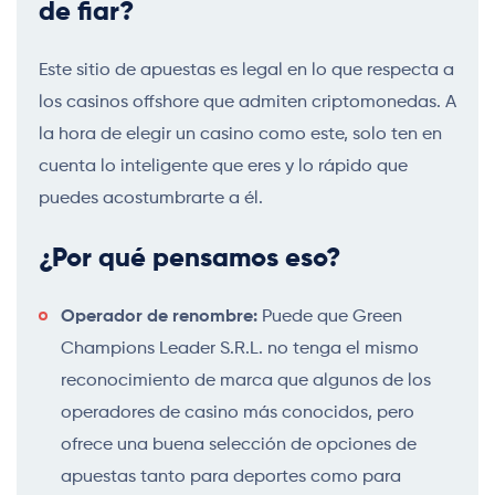
de fiar?
Este sitio de apuestas es legal en lo que respecta a
los casinos offshore que admiten criptomonedas. A
la hora de elegir un casino como este, solo ten en
cuenta lo inteligente que eres y lo rápido que
puedes acostumbrarte a él.
¿Por qué pensamos eso?
Operador de renombre:
Puede que Green
Champions Leader S.R.L. no tenga el mismo
reconocimiento de marca que algunos de los
operadores de casino más conocidos, pero
ofrece una buena selección de opciones de
apuestas tanto para deportes como para