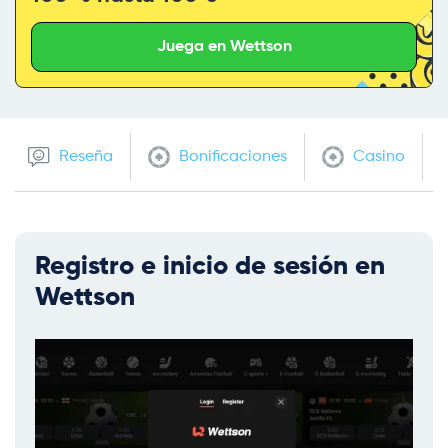
Juega en Wettson
Reseña
Bonificaciones
Casino
Registro e inicio de sesión en
Wettson