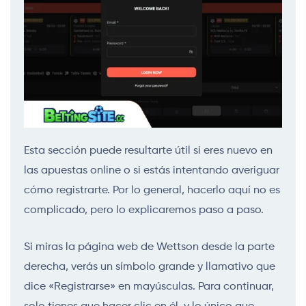
Esta sección puede resultarte útil si eres nuevo en
las apuestas online o si estás intentando averiguar
cómo registrarte. Por lo general, hacerlo aquí no es
complicado, pero lo explicaremos paso a paso.
Si miras la página web de Wettson desde la parte
derecha, verás un símbolo grande y llamativo que
dice «Registrarse» en mayúsculas. Para continuar,