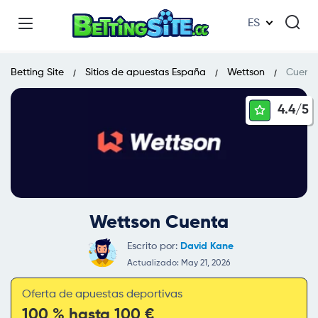
ES
Betting Site
Sitios de apuestas España
Wettson
Cuent
4.4/
5
Wettson Cuenta
Escrito por:
David Kane
Actualizado: May 21, 2026
Oferta de apuestas deportivas
100 % hasta 100 €