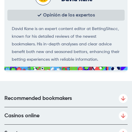
Opinión de los expertos
David Kane is an expert content editor at BettingSite.cc,
known for his detailed reviews of the newest
bookmakers. His in-depth analyses and clear advice
benefit both new and seasoned bettors, enhancing their
betting experiences with reliable information.
Recommended bookmakers
Casinos online