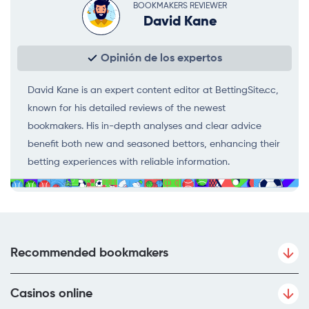
BOOKMAKERS REVIEWER
David Kane
Opinión de los expertos
David Kane is an expert content editor at BettingSite.cc,
known for his detailed reviews of the newest
bookmakers. His in-depth analyses and clear advice
benefit both new and seasoned bettors, enhancing their
betting experiences with reliable information.
Recommended bookmakers
Casinos online