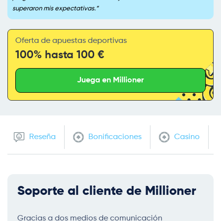
superaron mis expectativas.
Oferta de apuestas deportivas
100% hasta 100 €
Juega en Millioner
Reseña
Bonificaciones
Casino
Soporte al cliente de Millioner
Gracias a dos medios de comunicación