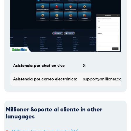
Asistencia por chat en vivo
Sí
Asistencia por correo electrónico:
support@millioner.com
Millioner Soporte al cliente in other
lanugages