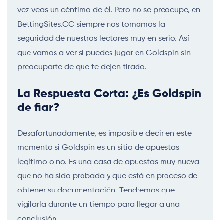
vez veas un céntimo de él. Pero no se preocupe, en
BettingSites.CC siempre nos tomamos la
seguridad de nuestros lectores muy en serio. Así
que vamos a ver si puedes jugar en Goldspin sin
preocuparte de que te dejen tirado.
La Respuesta Corta: ¿Es Goldspin
de fiar?
Desafortunadamente, es imposible decir en este
momento si Goldspin es un sitio de apuestas
legítimo o no. Es una casa de apuestas muy nueva
que no ha sido probada y que está en proceso de
obtener su documentación. Tendremos que
vigilarla durante un tiempo para llegar a una
conclusión.