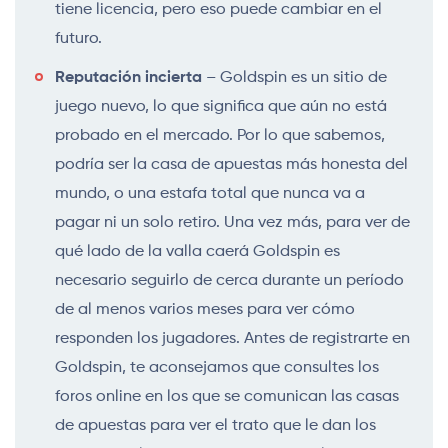
tiene licencia, pero eso puede cambiar en el
futuro.
Reputación incierta
– Goldspin es un sitio de
juego nuevo, lo que significa que aún no está
probado en el mercado. Por lo que sabemos,
podría ser la casa de apuestas más honesta del
mundo, o una estafa total que nunca va a
pagar ni un solo retiro. Una vez más, para ver de
qué lado de la valla caerá Goldspin es
necesario seguirlo de cerca durante un período
de al menos varios meses para ver cómo
responden los jugadores. Antes de registrarte en
Goldspin, te aconsejamos que consultes los
foros online en los que se comunican las casas
de apuestas para ver el trato que le dan los