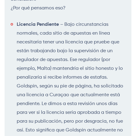
¿Por qué pensamos eso?
Licencia Pendiente
– Bajo circunstancias
normales, cada sitio de apuestas en línea
necesitaría tener una licencia que pruebe que
están trabajando bajo la supervisión de un
regulador de apuestas. Ese regulador (por
ejemplo, Malta) mantendría el sitio honesto y lo
penalizaría si recibe informes de estafas.
Goldspin, según su pie de página, ha solicitado
una licencia a Curaçao que actualmente está
pendiente. Le dimos a esta revisión unos días
para ver si la licencia sería aprobada a tiempo
para su publicación, pero por desgracia, no fue
así. Esto significa que Goldspin actualmente no