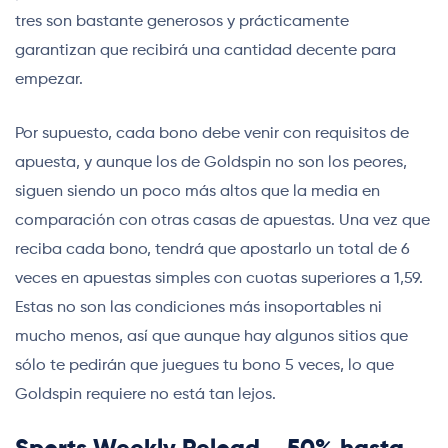
tres son bastante generosos y prácticamente
garantizan que recibirá una cantidad decente para
empezar.
Por supuesto, cada bono debe venir con requisitos de
apuesta, y aunque los de Goldspin no son los peores,
siguen siendo un poco más altos que la media en
comparación con otras casas de apuestas. Una vez que
reciba cada bono, tendrá que apostarlo un total de 6
veces en apuestas simples con cuotas superiores a 1,59.
Estas no son las condiciones más insoportables ni
mucho menos, así que aunque hay algunos sitios que
sólo te pedirán que juegues tu bono 5 veces, lo que
Goldspin requiere no está tan lejos.