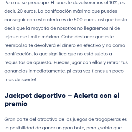
Pero no se preocupe. El lunes le devolveremos el 10%, es
decir, 20 euros. La bonificación máxima que puedes
conseguir con esta oferta es de 500 euros, así que basta
decir que la mayoría de nosotros no llegaremos ni de
lejos a ese límite máximo. Cabe destacar que este
reembolso te devolverá el dinero en efectivo y no como
bonificación, lo que significa que no está sujeto a
requisitos de apuesta. Puedes jugar con ellos y retirar tus
ganancias inmediatamente, ¡si esta vez tienes un poco
más de suerte!
Jackpot deportivo – Acierta con el
premio
Gran parte del atractivo de los juegos de tragaperras es
la posibilidad de ganar un gran bote, pero ¿sabía que