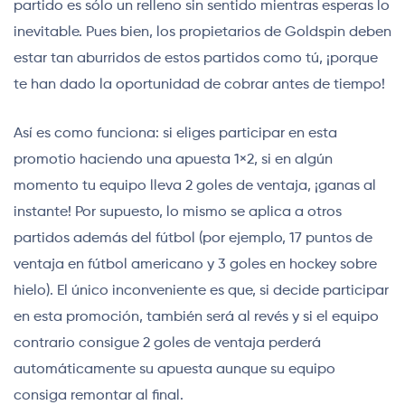
partido es sólo un relleno sin sentido mientras esperas lo
inevitable. Pues bien, los propietarios de Goldspin deben
estar tan aburridos de estos partidos como tú, ¡porque
te han dado la oportunidad de cobrar antes de tiempo!
Así es como funciona: si eliges participar en esta
promotio haciendo una apuesta 1×2, si en algún
momento tu equipo lleva 2 goles de ventaja, ¡ganas al
instante! Por supuesto, lo mismo se aplica a otros
partidos además del fútbol (por ejemplo, 17 puntos de
ventaja en fútbol americano y 3 goles en hockey sobre
hielo). El único inconveniente es que, si decide participar
en esta promoción, también será al revés y si el equipo
contrario consigue 2 goles de ventaja perderá
automáticamente su apuesta aunque su equipo
consiga remontar al final.