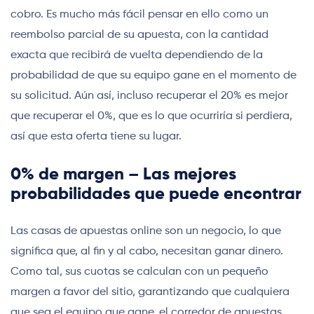
cobro. Es mucho más fácil pensar en ello como un
reembolso parcial de su apuesta, con la cantidad
exacta que recibirá de vuelta dependiendo de la
probabilidad de que su equipo gane en el momento de
su solicitud. Aún así, incluso recuperar el 20% es mejor
que recuperar el 0%, que es lo que ocurriría si perdiera,
así que esta oferta tiene su lugar.
0% de margen – Las mejores
probabilidades que puede encontrar
Las casas de apuestas online son un negocio, lo que
significa que, al fin y al cabo, necesitan ganar dinero.
Como tal, sus cuotas se calculan con un pequeño
margen a favor del sitio, garantizando que cualquiera
que sea el equipo que gane, el corredor de apuestas