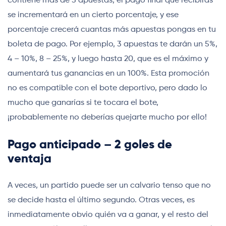
contiene más de 3 apuestas, el pago final que recibirás
se incrementará en un cierto porcentaje, y ese
porcentaje crecerá cuantas más apuestas pongas en tu
boleta de pago. Por ejemplo, 3 apuestas te darán un 5%,
4 – 10%, 8 – 25%, y luego hasta 20, que es el máximo y
aumentará tus ganancias en un 100%. Esta promoción
no es compatible con el bote deportivo, pero dado lo
mucho que ganarías si te tocara el bote,
¡probablemente no deberías quejarte mucho por ello!
Pago anticipado – 2 goles de
ventaja
A veces, un partido puede ser un calvario tenso que no
se decide hasta el último segundo. Otras veces, es
inmediatamente obvio quién va a ganar, y el resto del