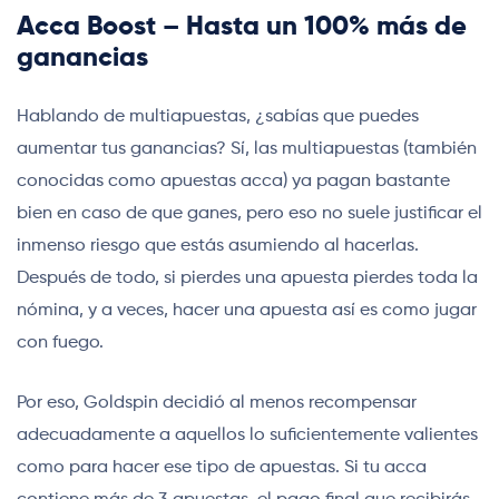
Acca Boost – Hasta un 100% más de
ganancias
Hablando de multiapuestas, ¿sabías que puedes
aumentar tus ganancias? Sí, las multiapuestas (también
conocidas como apuestas acca) ya pagan bastante
bien en caso de que ganes, pero eso no suele justificar el
inmenso riesgo que estás asumiendo al hacerlas.
Después de todo, si pierdes una apuesta pierdes toda la
nómina, y a veces, hacer una apuesta así es como jugar
con fuego.
Por eso, Goldspin decidió al menos recompensar
adecuadamente a aquellos lo suficientemente valientes
como para hacer ese tipo de apuestas. Si tu acca