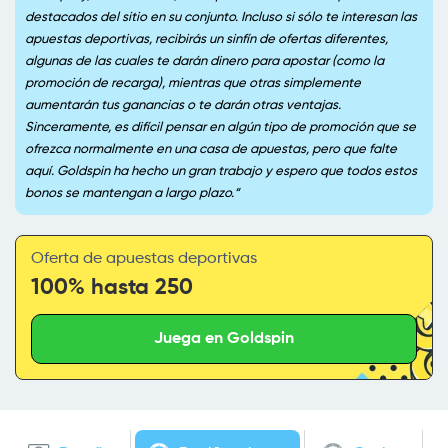
destacados del sitio en su conjunto. Incluso si sólo te interesan las
apuestas deportivas, recibirás un sinfín de ofertas diferentes,
algunas de las cuales te darán dinero para apostar (como la
promoción de recarga), mientras que otras simplemente
aumentarán tus ganancias o te darán otras ventajas.
Sinceramente, es difícil pensar en algún tipo de promoción que se
ofrezca normalmente en una casa de apuestas, pero que falte
aquí. Goldspin ha hecho un gran trabajo y espero que todos estos
bonos se mantengan a largo plazo.
Oferta de apuestas deportivas
100% hasta 250
Juega en Goldspin