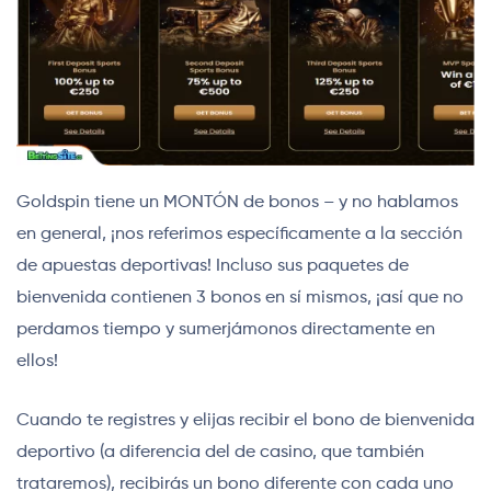
Goldspin tiene un MONTÓN de bonos – y no hablamos
en general, ¡nos referimos específicamente a la sección
de apuestas deportivas! Incluso sus paquetes de
bienvenida contienen 3 bonos en sí mismos, ¡así que no
perdamos tiempo y sumerjámonos directamente en
ellos!
Cuando te registres y elijas recibir el bono de bienvenida
deportivo (a diferencia del de casino, que también
trataremos), recibirás un bono diferente con cada uno