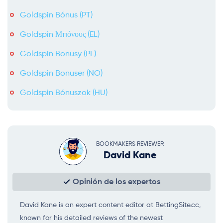
Goldspin Bónus (PT)
Goldspin Μπόνους (EL)
Goldspin Bonusy (PL)
Goldspin Bonuser (NO)
Goldspin Bónuszok (HU)
BOOKMAKERS REVIEWER
David Kane
Opinión de los expertos
David Kane is an expert content editor at BettingSite.cc,
known for his detailed reviews of the newest