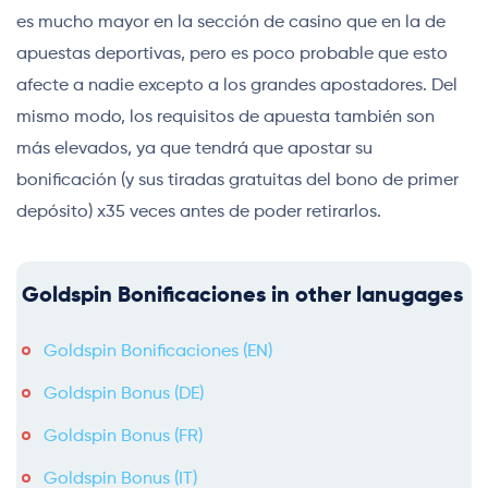
es mucho mayor en la sección de casino que en la de
apuestas deportivas, pero es poco probable que esto
afecte a nadie excepto a los grandes apostadores. Del
mismo modo, los requisitos de apuesta también son
más elevados, ya que tendrá que apostar su
bonificación (y sus tiradas gratuitas del bono de primer
depósito) x35 veces antes de poder retirarlos.
Goldspin Bonificaciones in other lanugages
Goldspin Bonificaciones (EN)
Goldspin Bonus (DE)
Goldspin Bonus (FR)
Goldspin Bonus (IT)