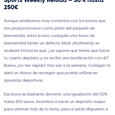
Sports Weekly Reload – 50% hasta
250€
Aunque estábamos muy contentos con los bonos que
nos proporcionaron como parte del paquete de
bienvenida, éstos (como cualquier otro bono de
bienvenida) tienen un defecto fatal: ¡finalmente, se
acaban! Entonces qué, ¿se supone que tienes que hacer
tu cuarto depósito y no recibir una bonificación con él?
Bueno, ¡no tan rápido! Una vez a la semana, Goldspin te
dará un «bono de recarga» que podrás utilizar en
apuestas deportivas.
Ese bono es bastante decente: una igualación del 50%
hasta 250 euros. Incentiva a hacer un depósito mayor
para obtener más de tu bono, pero si estás dispuesto a