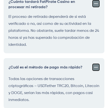
¿Cuánto tardará FatPirate Casino en
procesar mi retirada?
El proceso de retirada dependerá de si está
verificado o no, así como de su actividad en la
plataforma. No obstante, suele tardar menos de 24
horas si ya has superado la comprobación de
identidad.
¿Cuál es el método de pago más rápido?
Todas las opciones de transacciones
criptográficas – USDTether TRC20, Bitcoin, Litecoin
y DOGE, serían las más rápidas, con pagos casi
inmediatos.