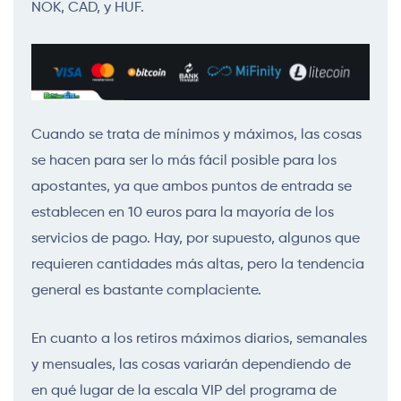
NOK, CAD, y HUF.
Cuando se trata de mínimos y máximos, las cosas
se hacen para ser lo más fácil posible para los
apostantes, ya que ambos puntos de entrada se
establecen en 10 euros para la mayoría de los
servicios de pago. Hay, por supuesto, algunos que
requieren cantidades más altas, pero la tendencia
general es bastante complaciente.
En cuanto a los retiros máximos diarios, semanales
y mensuales, las cosas variarán dependiendo de
en qué lugar de la escala VIP del programa de