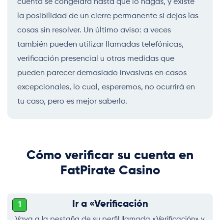
cuenta se congelará hasta que lo hagas, y existe
la posibilidad de un cierre permanente si dejas las
cosas sin resolver. Un último aviso: a veces
también pueden utilizar llamadas telefónicas,
verificación presencial u otras medidas que
pueden parecer demasiado invasivas en casos
excepcionales, lo cual, esperemos, no ocurrirá en
tu caso, pero es mejor saberlo.
Cómo verificar su cuenta en
FatPirate Casino
Ir a «Verificación
1
Vaya a la pestaña de su perfil llamada «Verificación» y