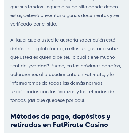
que sus fondos lleguen a su bolsillo donde deben
estar, deberá presentar algunos documentos y ser
verificado por el sitio.
Al igual que a usted le gustaría saber quién está
detrás de la plataforma, a ellos les gustaría saber
que usted es quien dice ser, lo cual tiene mucho
sentido, ¿verdad? Bueno, en los próximos párrafos,
aclararemos el procedimiento en FatPirate, y le
informaremos de todas las demás normas
relacionadas con las finanzas y las retiradas de
fondos, ¡así que quédese por aquí!
Métodos de pago, depósitos y
retiradas en FatPirate Casino