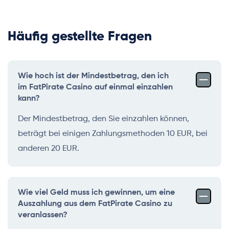
Häufig gestellte Fragen
Wie hoch ist der Mindestbetrag, den ich
im FatPirate Casino auf einmal einzahlen
kann?
Der Mindestbetrag, den Sie einzahlen können,
beträgt bei einigen Zahlungsmethoden 10 EUR, bei
anderen 20 EUR.
Wie viel Geld muss ich gewinnen, um eine
Auszahlung aus dem FatPirate Casino zu
veranlassen?