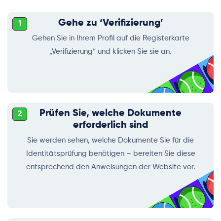
Gehe zu ‘Verifizierung’
1
Gehen Sie in Ihrem Profil auf die Registerkarte
„Verifizierung“ und klicken Sie sie an.
Prüfen Sie, welche Dokumente
2
erforderlich sind
Sie werden sehen, welche Dokumente Sie für die
Identitätsprüfung benötigen – bereiten Sie diese
entsprechend den Anweisungen der Website vor.