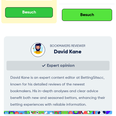
Besuch
Besuch
BOOKMAKERS REVIEWER
David Kane
Expert opinion
David Kane is an expert content editor at BettingSite.cc,
known for his detailed reviews of the newest
bookmakers. His in-depth analyses and clear advice
benefit both new and seasoned bettors, enhancing their
betting experiences with reliable information.