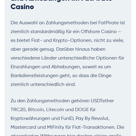
Casino
Die Auswahl an Zahlungsmethoden bei FatPirate ist
ziemlich standardmäßig für ein Offshore Casino –
es bietet Fiat- und Krypto-Optionen, nicht zu viele,
aber gerade genug. Darüber hinaus haben
verschiedene Länder unterschiedliche Optionen für
Einzahlungen und Abhebungen, soweit es um
Bankdienstleistungen geht, so dass die Dinge
ziemlich unterschiedlich sind.
Zu den Zahlungsmethoden gehören USDTether
TRC20, Bitcoin, Litecoin und DOGE für
Kryptowährungen und FunID, Pay By Revolut,
Mastercard und MiFinity für Fiat-Transaktionen. Die