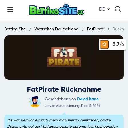
DE
Betting Site
Wettseiten Deutschland
FatPirate
Rückna
3.7/
5
FatPirate Rücknahme
Geschrieben von
David Kane
Letzte Aktualisierung: Dec 19, 2024
Es war ziemlich einfach, mein Profil hier zu verifizieren, da die
Dokumente auf der Verifizierungsseite automatisch hochgeladen