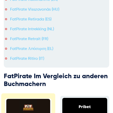
FatPirate Visszavonás (HU)
FatPirate Retirada (ES)
FatPirate Intrekking (NL)
FatPirate Retrait (FR)
FatPirate Απόσυρση (EL)
FatPirate Ritiro (IT)
FatPirate Im Vergleich zu anderen
Buchmachern