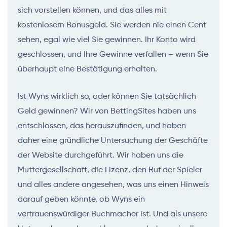
sich vorstellen können, und das alles mit
kostenlosem Bonusgeld. Sie werden nie einen Cent
sehen, egal wie viel Sie gewinnen. Ihr Konto wird
geschlossen, und Ihre Gewinne verfallen – wenn Sie
überhaupt eine Bestätigung erhalten.
Ist Wyns wirklich so, oder können Sie tatsächlich
Geld gewinnen? Wir von BettingSites haben uns
entschlossen, das herauszufinden, und haben
daher eine gründliche Untersuchung der Geschäfte
der Website durchgeführt. Wir haben uns die
Muttergesellschaft, die Lizenz, den Ruf der Spieler
und alles andere angesehen, was uns einen Hinweis
darauf geben könnte, ob Wyns ein
vertrauenswürdiger Buchmacher ist. Und als unsere