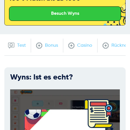
Besuch Wyns
Test
Bonus
Casino
Rückna
Wyns: Ist es echt?