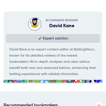
BOOKMAKERS REVIEWER
David Kane
Expert opinion
David Kane is an expert content editor at BettingSite.cc,
known for his detailed reviews of the newest
bookmakers. His in-depth analyses and clear advice
benefit both new and seasoned bettors, enhancing their
betting experiences with reliable information.
Recommended bookmakers