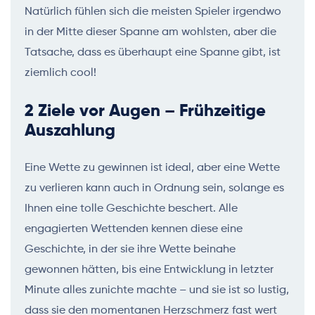
Natürlich fühlen sich die meisten Spieler irgendwo
in der Mitte dieser Spanne am wohlsten, aber die
Tatsache, dass es überhaupt eine Spanne gibt, ist
ziemlich cool!
2 Ziele vor Augen – Frühzeitige
Auszahlung
Eine Wette zu gewinnen ist ideal, aber eine Wette
zu verlieren kann auch in Ordnung sein, solange es
Ihnen eine tolle Geschichte beschert. Alle
engagierten Wettenden kennen diese eine
Geschichte, in der sie ihre Wette beinahe
gewonnen hätten, bis eine Entwicklung in letzter
Minute alles zunichte machte – und sie ist so lustig,
dass sie den momentanen Herzschmerz fast wert