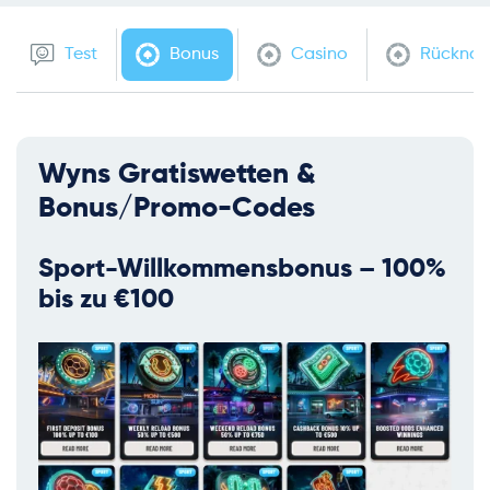
Test
Bonus
Casino
Rückna
Wyns Gratiswetten &
Bonus/Promo-Codes
Sport-Willkommensbonus – 100%
bis zu €100