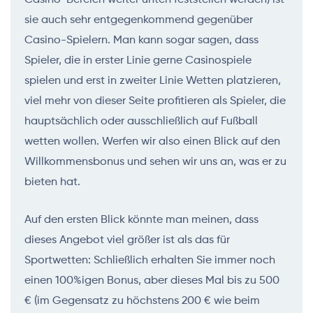
Casino-Bereich weiter unten feststellen werden) ist
sie auch sehr entgegenkommend gegenüber
Casino-Spielern. Man kann sogar sagen, dass
Spieler, die in erster Linie gerne Casinospiele
spielen und erst in zweiter Linie Wetten platzieren,
viel mehr von dieser Seite profitieren als Spieler, die
hauptsächlich oder ausschließlich auf Fußball
wetten wollen. Werfen wir also einen Blick auf den
Willkommensbonus und sehen wir uns an, was er zu
bieten hat.
Auf den ersten Blick könnte man meinen, dass
dieses Angebot viel größer ist als das für
Sportwetten: Schließlich erhalten Sie immer noch
einen 100%igen Bonus, aber dieses Mal bis zu 500
€ (im Gegensatz zu höchstens 200 € wie beim