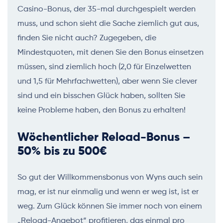
Casino-Bonus, der 35-mal durchgespielt werden
muss, und schon sieht die Sache ziemlich gut aus,
finden Sie nicht auch? Zugegeben, die
Mindestquoten, mit denen Sie den Bonus einsetzen
müssen, sind ziemlich hoch (2,0 für Einzelwetten
und 1,5 für Mehrfachwetten), aber wenn Sie clever
sind und ein bisschen Glück haben, sollten Sie
keine Probleme haben, den Bonus zu erhalten!
Wöchentlicher Reload-Bonus –
50% bis zu 500€
So gut der Willkommensbonus von Wyns auch sein
mag, er ist nur einmalig und wenn er weg ist, ist er
weg. Zum Glück können Sie immer noch von einem
„Reload-Angebot“ profitieren, das einmal pro