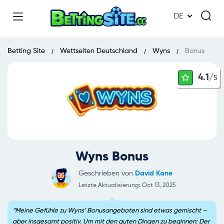
DE
Betting Site
Wettseiten Deutschland
Wyns
Bonus
4.1/
5
Wyns Bonus
Geschrieben von
David Kane
Letzte Aktualisierung: Oct 13, 2025
Meine Gefühle zu Wyns’ Bonusangeboten sind etwas gemischt –
aber insgesamt positiv. Um mit den guten Dingen zu beginnen: Der