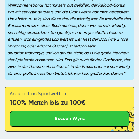
Willkommensbonus hat mir sehr gut gefallen, der Reload-Bonus
hat mir sehr gut gefallen, und die Gratiswette hat mich begeistert.
Um ehrlich zu sein, sind diese drei die wichtigsten Bestandteile des
Bonusrepertoires eines Buchmachers, daher war es sehr wichtig,
sie richtig einzusetzen. Und ja, Wyns hat es geschafft, diese zu
erfüllen, was ein großes Lob wert ist. Der Rest der Boni (wie 2 Tore
Vorsprung oder erhöhte Quoten) ist jedoch sehr
situationsabhängig, und ich glaube nicht, dass die große Mehrheit
der Spieler sie ausnutzen wird. Das gilt auch für den Cashback, der
zwar in der Theorie sehr solide ist, in der Praxis aber nur sehr wenig
für eine große Investition bietet. Ich war kein großer Fan davon.
Angebot an Sportwetten
100% Match bis zu 100€
Besuch Wyns