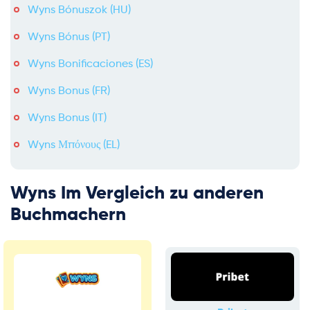
Wyns Bónuszok (HU)
Wyns Bónus (PT)
Wyns Bonificaciones (ES)
Wyns Bonus (FR)
Wyns Bonus (IT)
Wyns Μπόνους (EL)
Wyns Im Vergleich zu anderen
Buchmachern