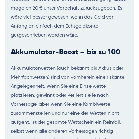
mageren 20 € unter Vorbehalt zurückzugeben. Es
wäre viel besser gewesen, wenn das Geld von
Anfang an einfach dem Echtgeldkonto
gutgeschrieben worden wäre.
Akkumulator-Boost – bis zu 100
Akkumulatorwetten (auch bekannt als Akkus oder
Mehrfachwetten) sind von vornherein eine riskante
Angelegenheit. Wenn Sie eine Einzelwette
platzieren, gewinnt oder verliert sie je nach
Vorhersage, aber wenn Sie eine Kombiwette
zusammenstellen und nur eine der Wetten nicht
aufgeht, ist der gesamte Wettschein ein Reinfall,
selbst wenn alle anderen Vorhersagen richtig