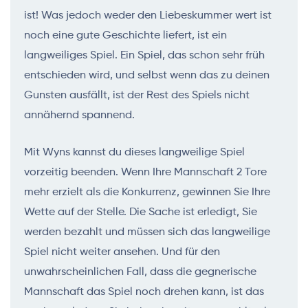
ist! Was jedoch weder den Liebeskummer wert ist
noch eine gute Geschichte liefert, ist ein
langweiliges Spiel. Ein Spiel, das schon sehr früh
entschieden wird, und selbst wenn das zu deinen
Gunsten ausfällt, ist der Rest des Spiels nicht
annähernd spannend.
Mit Wyns kannst du dieses langweilige Spiel
vorzeitig beenden. Wenn Ihre Mannschaft 2 Tore
mehr erzielt als die Konkurrenz, gewinnen Sie Ihre
Wette auf der Stelle. Die Sache ist erledigt, Sie
werden bezahlt und müssen sich das langweilige
Spiel nicht weiter ansehen. Und für den
unwahrscheinlichen Fall, dass die gegnerische
Mannschaft das Spiel noch drehen kann, ist das