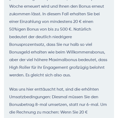
Woche erneuert wird und Ihnen den Bonus erneut
zukommen lässt. In diesem Fall erhalten Sie bei
einer Einzahlung von mindestens 20 € einen
50%igen Bonus von bis zu 500 €. Natürlich
bedeutet der deutlich niedrigere
Bonusprozentsatz, dass Sie nur halb so viel
Bonusgeld erhalten wie beim Willkommensbonus,
aber der viel höhere Maximalbonus bedeutet, dass
High Roller für ihr Engagement großzügig belohnt
werden. Es gleicht sich also aus.
Was uns hier enttäuscht hat, sind die erhöhten
Umsatzbedingungen: Diesmal müssen Sie den
Bonusbetrag 8-mal umsetzen, statt nur 6-mal. Um
die Rechnung zu machen: Wenn Sie 20 €