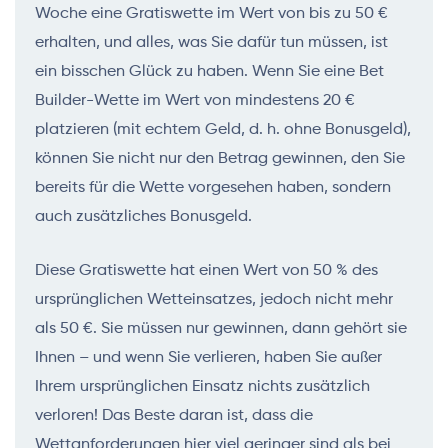
Woche eine Gratiswette im Wert von bis zu 50 €
erhalten, und alles, was Sie dafür tun müssen, ist
ein bisschen Glück zu haben. Wenn Sie eine Bet
Builder-Wette im Wert von mindestens 20 €
platzieren (mit echtem Geld, d. h. ohne Bonusgeld),
können Sie nicht nur den Betrag gewinnen, den Sie
bereits für die Wette vorgesehen haben, sondern
auch zusätzliches Bonusgeld.
Diese Gratiswette hat einen Wert von 50 % des
ursprünglichen Wetteinsatzes, jedoch nicht mehr
als 50 €. Sie müssen nur gewinnen, dann gehört sie
Ihnen – und wenn Sie verlieren, haben Sie außer
Ihrem ursprünglichen Einsatz nichts zusätzlich
verloren! Das Beste daran ist, dass die
Wettanforderungen hier viel geringer sind als bei