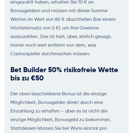
eingezahlt haben, erhalten Sie 10 € an
Bonusgeldern und müssen mit dieser Summe
Wetten im Wert von 80 € abschließen (bei einem
Höchsteinsatz von 5 €), um Ihre Gewinne
auszuzahlen. Das ist hart, aber, ehrlich gesagt,
immer noch weit entfernt von dem, was
Casinospieler durchmachen müssen.
Bet Builder 50% risikofreie Wette
bis zu €50
Der oben beschriebene Bonus ist die einzige
Möglichkeit, Bonusgelder direkt durch eine
Einzahlung zu erhalten – aber es ist nicht die
einzige Möglichkeit, Bonusgeld zu bekommen.
Stattdessen können Sie bei Wyns einmal pro