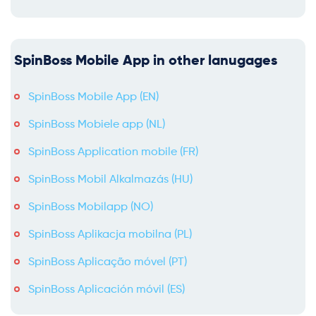
SpinBoss Mobile App in other lanugages
SpinBoss Mobile App (EN)
SpinBoss Mobiele app (NL)
SpinBoss Application mobile (FR)
SpinBoss Mobil Alkalmazás (HU)
SpinBoss Mobilapp (NO)
SpinBoss Aplikacja mobilna (PL)
SpinBoss Aplicação móvel (PT)
SpinBoss Aplicación móvil (ES)