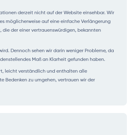
ationen derzeit nicht auf der Website einsehbar. Wir
 dies möglicherweise auf eine einfache Verlängerung
gt, die der einer vertrauenswürdigen, bekannten
 wird. Dennoch sehen wir darin weniger Probleme, da
riedenstellendes Maß an Klarheit gefunden haben.
 leicht verständlich und enthalten alle
afte Bedenken zu umgehen, vertrauen wir der