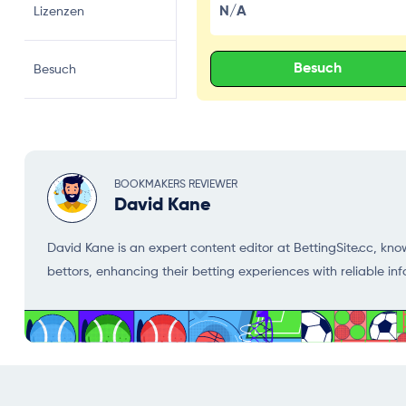
N/A
Lizenzen
Besuch
Besuch
BOOKMAKERS REVIEWER
David Kane
David Kane is an expert content editor at BettingSite.cc, k
bettors, enhancing their betting experiences with reliable inf