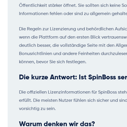
Öffentlichkeit stärker öffnet. Sie sollten sich keine
Informationen fehlen oder sind zu allgemein gehalten
Die Regeln zur Lizenzierung und behördlichen Aufsi
wenn die Plattform auf den ersten Blick vertrauenswür
deutlich besser, die vollständige Seite mit den Al
Bonusrichtlinien und andere Feinheiten durchzulesen.
können, bevor Sie sich festlegen.
Die kurze Antwort: Ist SpinBoss se
Die offiziellen Lizenzinformationen für SpinBoss ste
erfüllt. Die meisten Nutzer fühlen sich sicher und si
vorsichtig zu sein.
Warum denken wir das?