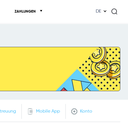
DE
ZAHLUNGEN
treuung
Mobile App
Konto