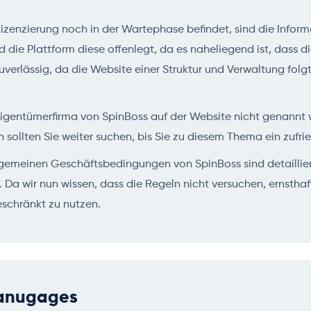
izenzierung noch in der Wartephase befindet, sind die Inform
ald die Plattform diese offenlegt, da es naheliegend ist, dass
 zuverlässig, da die Website einer Struktur und Verwaltung fol
ie Eigentümerfirma von SpinBoss auf der Website nicht genannt
h sollten Sie weiter suchen, bis Sie zu diesem Thema ein zuf
gemeinen Geschäftsbedingungen von SpinBoss sind detailliert,
 Da wir nun wissen, dass die Regeln nicht versuchen, ernsth
eschränkt zu nutzen.
 lanugages