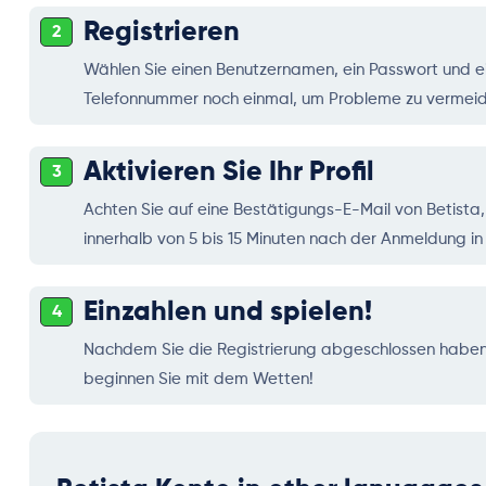
Registrieren
2
Wählen Sie einen Benutzernamen, ein Passwort und e
Telefonnummer noch einmal, um Probleme zu vermei
Aktivieren Sie Ihr Profil
3
Achten Sie auf eine Bestätigungs-E-Mail von Betista, i
innerhalb von 5 bis 15 Minuten nach der Anmeldung in
Einzahlen und spielen!
4
Nachdem Sie die Registrierung abgeschlossen haben, 
beginnen Sie mit dem Wetten!