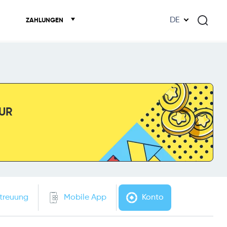
DE
ZAHLUNGEN
EUR
treuung
Mobile App
Konto