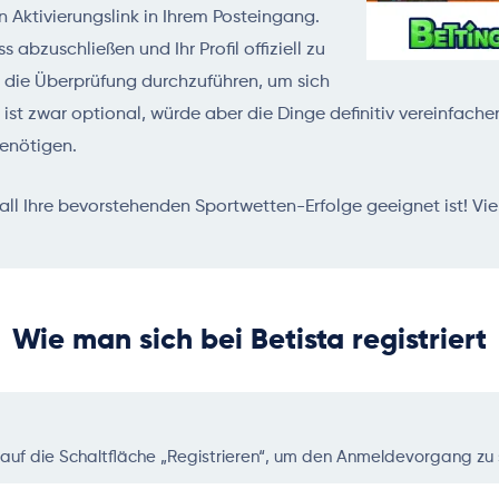
en Aktivierungslink in Ihrem Posteingang.
abzuschließen und Ihr Profil offiziell zu
ch die Überprüfung durchzuführen, um sich
es ist zwar optional, würde aber die Dinge definitiv verein
benötigen.
ll Ihre bevorstehenden Sportwetten-Erfolge geeignet ist! Vie
Wie man sich bei Betista registriert
 auf die Schaltfläche „Registrieren“, um den Anmeldevorgang zu 