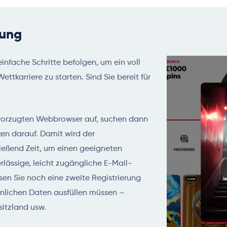
dung
infache Schritte befolgen, um ein voll
ttkarriere zu starten. Sind Sie bereit für
bevorzugten Webbrowser auf, suchen dann
ken darauf. Damit wird der
eßend Zeit, um einen geeigneten
lässige, leicht zugängliche E-Mail-
en Sie noch eine zweite Registrierung
sönlichen Daten ausfüllen müssen –
itzland usw.