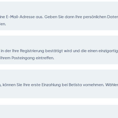
ine E-Mail-Adresse aus. Geben Sie dann Ihre persönlichen Daten
den.
n der Ihre Registrierung bestätigt wird und die einen einzigartige
 Ihrem Posteingang eintreffen.
können Sie Ihre erste Einzahlung bei Betista vornehmen. Wählen 