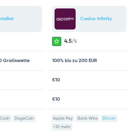
otaBet
Casino Infinity
4.5/
5
0 Gratiswette
100% bis zu 200 EUR
€10
€10
nCash
DogeCoin
Apple Pay
Bank Wire
Bitcoin
+10 mehr