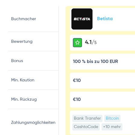
Betista
Buchmacher
Bewertung
4.1/
5
Bonus
100 % bis zu 100 EUR
Min. Kaution
€10
Min. Rückzug
€10
Bank Transfer
Bitcoin
Zahlungsmöglichkeiten
CashtoCode
+10 mehr