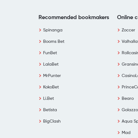
Recommended bookmakers
Online c
Spinanga
Zoccer
Booms Bet
Valhalla
FunBet
Rollcasi
LalaBet
Gransin
MrPunter
Casino
KokoBet
PrinceC
Li.Bet
Bearo
Betista
Golazzo
BigClash
Aqua Sp
Mad