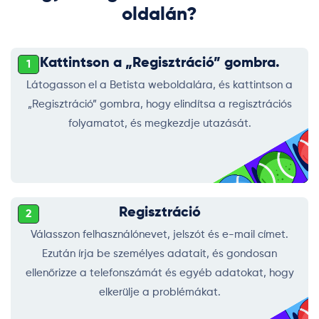
oldalán?
Kattintson a „Regisztráció” gombra.
1
Látogasson el a Betista weboldalára, és kattintson a
„Regisztráció” gombra, hogy elindítsa a regisztrációs
folyamatot, és megkezdje utazását.
Regisztráció
2
Válasszon felhasználónevet, jelszót és e-mail címet.
Ezután írja be személyes adatait, és gondosan
ellenőrizze a telefonszámát és egyéb adatokat, hogy
elkerülje a problémákat.