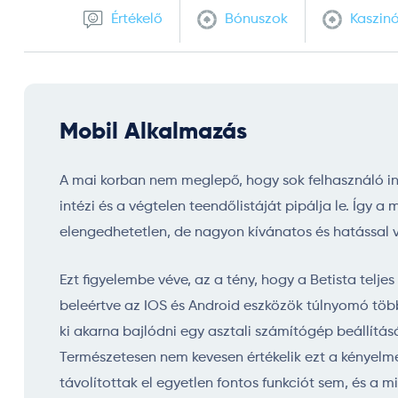
Értékelő
Bónuszok
Kaszin
Mobil Аlkalmazás
A mai korban nem meglepő, hogy sok felhasználó 
intézi és a végtelen teendőlistáját pipálja le. Így 
elengedhetetlen, de nagyon kívánatos és hatással 
Ezt figyelembe véve, az a tény, hogy a Betista telj
beleértve az IOS és Android eszközök túlnyomó több
ki akarna bajlódni egy asztali számítógép beállítás
Természetesen nem kevesen értékelik ezt a kényelm
távolítottak el egyetlen fontos funkciót sem, és a