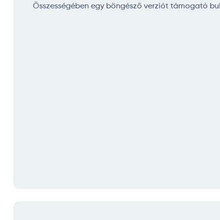
Összességében egy böngésző verziót támogató bukm