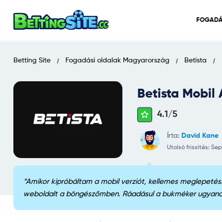
FOGADÁ
Betting Site
Fogadási oldalak Magyarország
Betista
Betista Mobil
4.1/
5
Írta:
David Kane
Utolsó frissítés: Sep
Amikor kipróbáltam a mobil verziót, kellemes meglepetés
weboldalt a böngészőmben. Ráadásul a bukméker ugyanolya