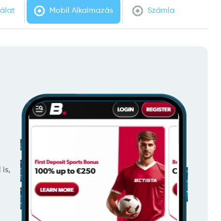
álat
Mobil Alkalmazás
Számla
is,