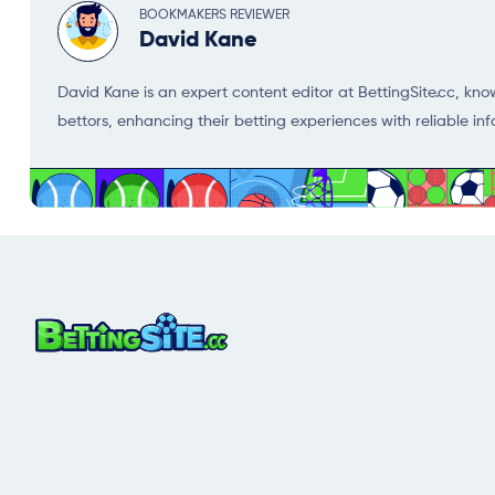
BOOKMAKERS REVIEWER
David Kane
David Kane is an expert content editor at BettingSite.cc, k
bettors, enhancing their betting experiences with reliable inf