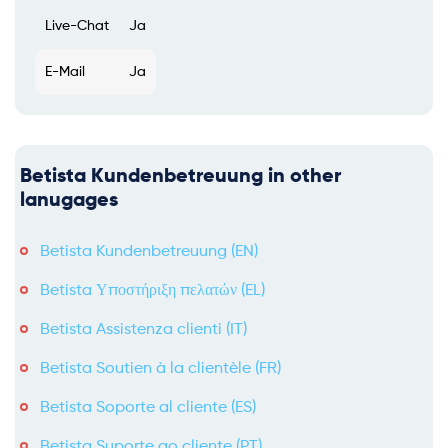
Live-Chat
Ja
E-Mail
Ja
Betista Kundenbetreuung in other
lanugages
Betista Kundenbetreuung (EN)
Betista Υποστήριξη πελατών (EL)
Betista Assistenza clienti (IT)
Betista Soutien à la clientèle (FR)
Betista Soporte al cliente (ES)
Betista Suporte ao cliente (PT)