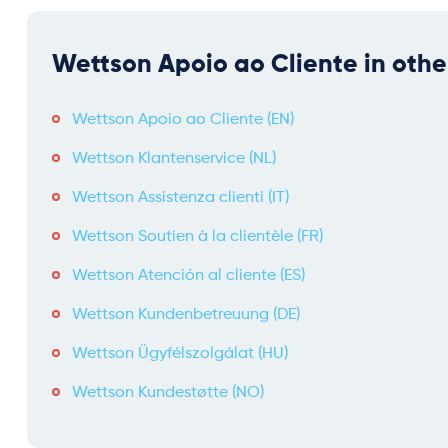
Wettson Apoio ao Cliente in oth
Wettson Apoio ao Cliente (EN)
Wettson Klantenservice (NL)
Wettson Assistenza clienti (IT)
Wettson Soutien à la clientèle (FR)
Wettson Atención al cliente (ES)
Wettson Kundenbetreuung (DE)
Wettson Ügyfélszolgálat (HU)
Wettson Kundestøtte (NO)