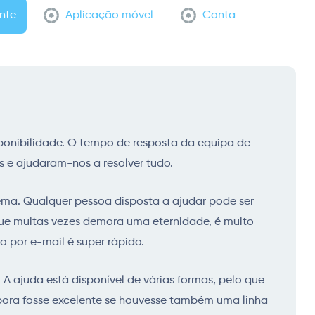
nte
Aplicação móvel
Conta
ponibilidade. O tempo de resposta da equipa de
 e ajudaram-nos a resolver tudo.
ema. Qualquer pessoa disposta a ajudar pode ser
que muitas vezes demora uma eternidade, é muito
 por e-mail é super rápido.
A ajuda está disponível de várias formas, pelo que
bora fosse excelente se houvesse também uma linha