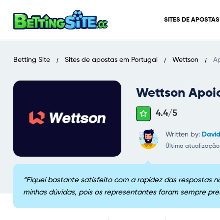
SITES DE APOSTA
Betting Site
Sites de apostas em Portugal
Wettson
Ap
Wettson Apoio
4.4/
5
Written by:
Davi
Última atualização:
Fiquei bastante satisfeito com a rapidez das respostas n
minhas dúvidas, pois os representantes foram sempre pre