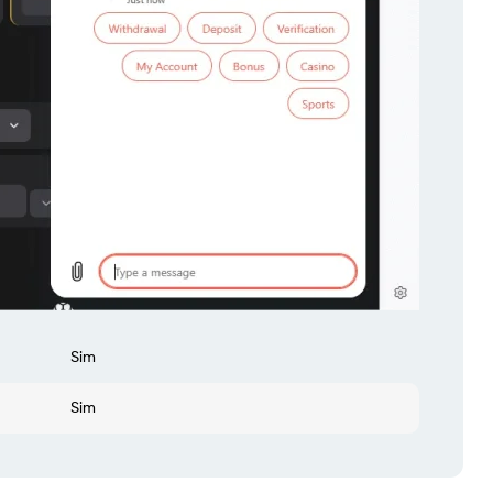
Sim
Sim