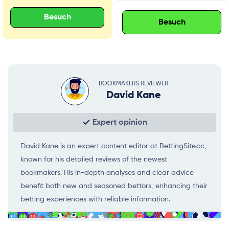
Besuch
Besuch
BOOKMAKERS REVIEWER
David Kane
Expert opinion
David Kane is an expert content editor at BettingSite.cc,
known for his detailed reviews of the newest
bookmakers. His in-depth analyses and clear advice
benefit both new and seasoned bettors, enhancing their
betting experiences with reliable information.