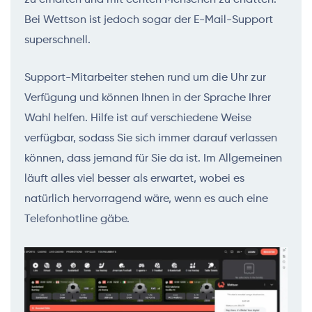
Bei Wettson ist jedoch sogar der E-Mail-Support
superschnell.
Support-Mitarbeiter stehen rund um die Uhr zur
Verfügung und können Ihnen in der Sprache Ihrer
Wahl helfen. Hilfe ist auf verschiedene Weise
verfügbar, sodass Sie sich immer darauf verlassen
können, dass jemand für Sie da ist. Im Allgemeinen
läuft alles viel besser als erwartet, wobei es
natürlich hervorragend wäre, wenn es auch eine
Telefonhotline gäbe.