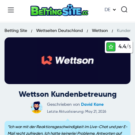
DE
Betting Site
Wettseiten Deutschland
Wettson
Kundenb
4.4/
5
Wettson Kundenbetreuung
Geschrieben von
David Kane
Letzte Aktualisierung: May 21, 2026
Ich war mit der Reaktionsgeschwindigkeit im Live-Chat und per E-
Mail recht zufrieden. Ich hatte keinerlei Probleme, Antworten auf