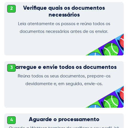
Verifique quais os documentos
2
necessários
Leia atentamente os passos e reúna todos os
documentos necessários antes de os enviar.
Carregue e envie todos os documentos
3
Reúna todos os seus documentos, prepare-os
devidamente e, em seguida, envie-os.
Aguarde o processamento
4