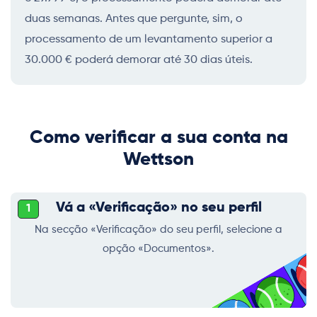
duas semanas. Antes que pergunte, sim, o
processamento de um levantamento superior a
30.000 € poderá demorar até 30 dias úteis.
Como verificar a sua conta na
Wettson
Vá a «Verificação» no seu perfil
1
Na secção «Verificação» do seu perfil, selecione a
opção «Documentos».