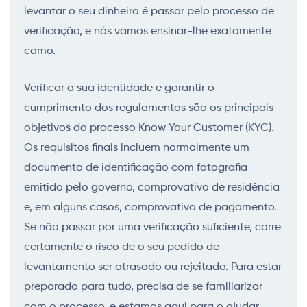
levantar o seu dinheiro é passar pelo processo de
verificação, e nós vamos ensinar-lhe exatamente
como.
Verificar a sua identidade e garantir o
cumprimento dos regulamentos são os principais
objetivos do processo Know Your Customer (KYC).
Os requisitos finais incluem normalmente um
documento de identificação com fotografia
emitido pelo governo, comprovativo de residência
e, em alguns casos, comprovativo de pagamento.
Se não passar por uma verificação suficiente, corre
certamente o risco de o seu pedido de
levantamento ser atrasado ou rejeitado. Para estar
preparado para tudo, precisa de se familiarizar
com o processo, e estamos aqui para o ajudar