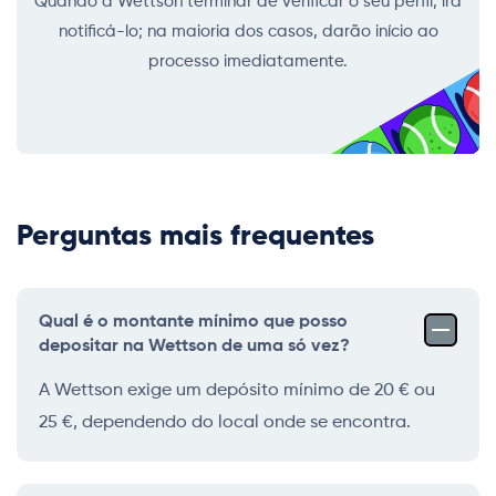
Quando a Wettson terminar de verificar o seu perfil, irá
notificá-lo; na maioria dos casos, darão início ao
processo imediatamente.
Perguntas mais frequentes
Qual é o montante mínimo que posso
depositar na Wettson de uma só vez?
A Wettson exige um depósito mínimo de 20 € ou
25 €, dependendo do local onde se encontra.