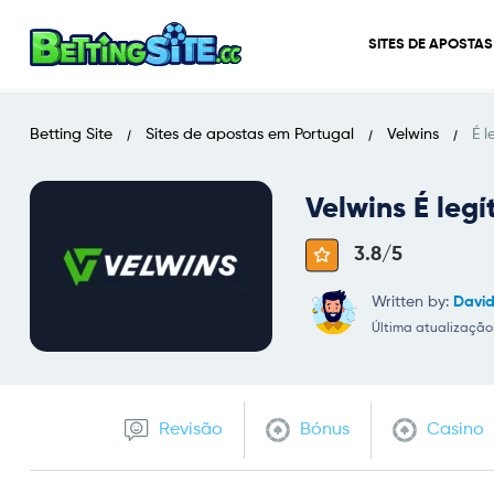
SITES DE APOSTA
Betting Site
Sites de apostas em Portugal
Velwins
É l
Velwins É legí
3.8/
5
Written by:
Davi
Última atualização
Revisão
Bónus
Casino