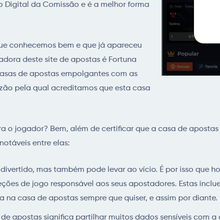
lo Digital da Comissão e é a melhor forma
 que conhecemos bem e que já apareceu
dora deste site de apostas é Fortuna
s casas de apostas empolgantes com as
azão pela qual acreditamos que esta casa
ara o jogador? Bem, além de certificar que a casa de apostas
notáveis entre elas:
divertido, mas também pode levar ao vício. É por isso que ho
es de jogo responsável aos seus apostadores. Estas incluem 
a na casa de apostas sempre que quiser, e assim por diante.
de apostas significa partilhar muitos dados sensíveis com a 