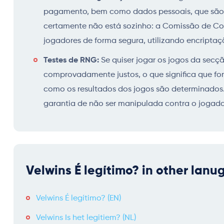
pagamento, bem como dados pessoais, que são re
certamente não está sozinho: a Comissão de Co
jogadores de forma segura, utilizando encriptaçã
Testes de RNG:
Se quiser jogar os jogos da secçã
comprovadamente justos, o que significa que fo
como os resultados dos jogos são determinados
garantia de não ser manipulada contra o jogado
Velwins É legítimo? in other lan
Velwins É legítimo? (EN)
Velwins Is het legitiem? (NL)