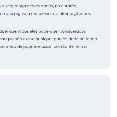
 a segurança desses dados, no entanto,
ine que regula a armazenar as informações dos
 saber que todos eles podem ser considerados
ar que não existe qualquer parcialidade na forma
na mesa de póquer e assim por diante, tem a