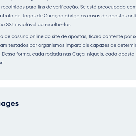
colhidos para fins de verificação. Se está preocupado com
ntrolo de Jogos de Curaçao obriga as casas de apostas onl
o SSL inviolável ao recolhê-las.
o de cassino online do site de apostas, ficará contente por
ram testados por organismos imparciais capazes de determin
. Dessa forma, cada rodada nas Caça-níqueis, cada aposta 
r!
ugages