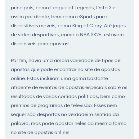
principais, como League of Legends, Dota 2 e
assim por diante, bem como eSports para
dispositivos móveis, como King of Glory. Até jogos
de vídeo desportivos, como o NBA 2K26, estavam
disponíveis para apostas!
Por fim, havia uma ampla variedade de tipos de
apostas que pode encontrar no site de apostas
online. Estas incluíam uma gama bastante
atraente de eventos de apostas especiais sobre os
resultados de várias corridas políticas, bem como
prémios de programas de televisão. Esses nem
sequer são desportos no verdadeiro sentido da
palavra, mas pode apostar neles da mesma forma
no site de apostas online!