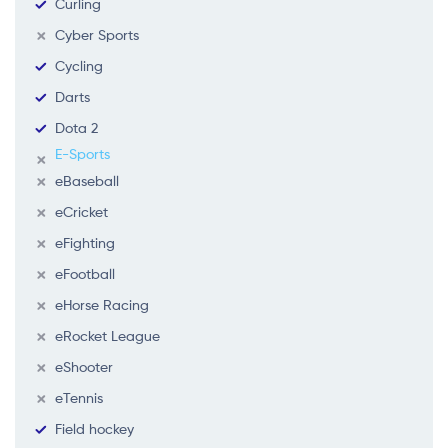
Curling
Cyber Sports
Cycling
Darts
Dota 2
E-Sports
eBaseball
eCricket
eFighting
eFootball
eHorse Racing
eRocket League
eShooter
eTennis
Field hockey