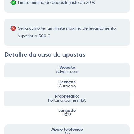
Limite mínimo de depósito justo de 20 €
Seria ótimo ter um limite máximo de levantamento
superior a 500 €
Detalhe da casa de apostas
Website
velwins.com
Licenças
Curacao
Proprietário:
Fortuna Games N.V.
Lançado
2026
Apoio telefónico
No