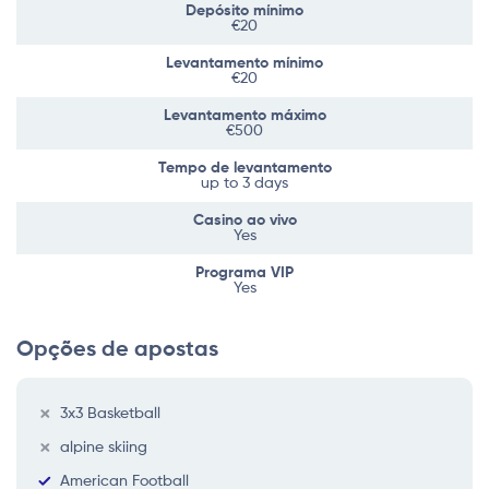
Depósito mínimo
€20
Levantamento mínimo
€20
Levantamento máximo
€500
Tempo de levantamento
up to 3 days
Casino ao vivo
Yes
Programa VIP
Yes
Opções de apostas
3x3 Basketball
alpine skiing
American Football