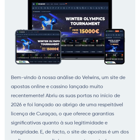
Bem-vindo à nossa análise do Velwins, um site de
apostas online e cassino lançado muito
recentemente! Abriu as suas portas no início de
2026 e foi lançado ao abrigo de uma respeitável
licença de Curaçao, o que oferece garantias
significativas quanto à sua legitimidade e
integridade. E, de facto, o site de apostas é um dos