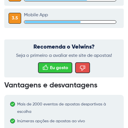
Mobile App
3.5
Recomenda o Velwins?
Seja o primeiro a avaliar este site de apostas!
Eu gosto
Vantagens e desvantagens
Mais de 2000 eventos de apostas desportivas à
escolha
Inúmeras opções de apostas ao vivo