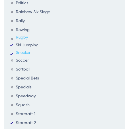
Politics
Rainbow Six Siege
Rally
Rowing
Rugby
Ski Jumping
Snooker
Soccer
Softball
Special Bets
Specials
Speedway
Squash
Starcraft 1
Starcraft 2