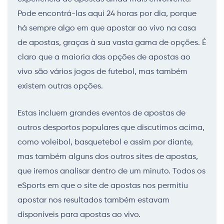
Pode encontrá-las aqui 24 horas por dia, porque
há sempre algo em que apostar ao vivo na casa
de apostas, graças à sua vasta gama de opções. É
claro que a maioria das opções de apostas ao
vivo são vários jogos de futebol, mas também
existem outras opções.
Estas incluem grandes eventos de apostas de
outros desportos populares que discutimos acima,
como voleibol, basquetebol e assim por diante,
mas também alguns dos outros sites de apostas,
que iremos analisar dentro de um minuto. Todos os
eSports em que o site de apostas nos permitiu
apostar nos resultados também estavam
disponíveis para apostas ao vivo.