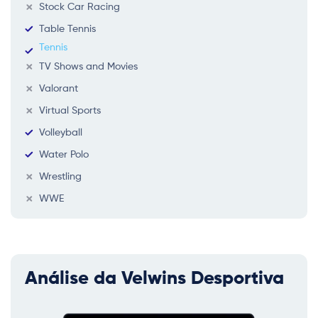
Stock Car Racing
Table Tennis
Tennis
TV Shows and Movies
Valorant
Virtual Sports
Volleyball
Water Polo
Wrestling
WWE
Análise da Velwins Desportiva