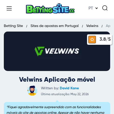
PT
Betting Site
Sites de apostas em Portugal
Velwins
Apli
3.8/
5
Velwins Aplicação móvel
Written by:
David Kane
Última atualização: May 22, 2026
Fiquei agradavelmente surpreendido com as funcionalidades
móveis do site de apostas online. Apesar de não haver nenhuma